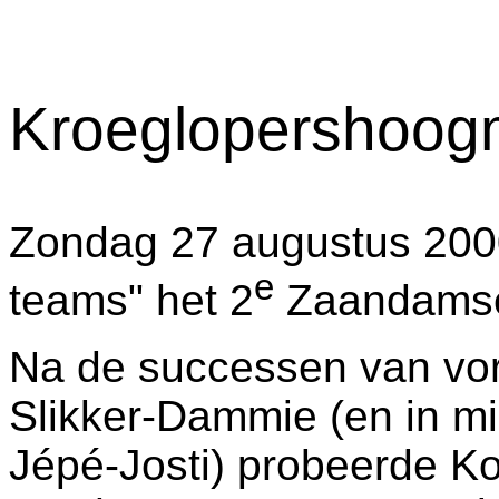
Kroeglopershoo
Zondag 27 augustus 2000
e
teams" het 2
Zaandamse 
Na de successen van vori
Slikker-Dammie (en in m
Jépé-Josti) probeerde Koe