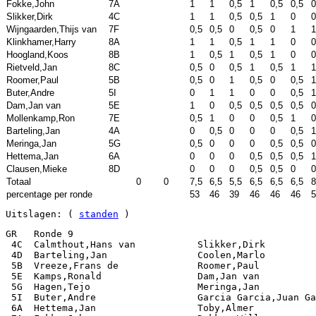
Fokke,John
7A
1
1
0,5
1
0,5
0,5
0
Slikker,Dirk
4C
1
1
0,5
0,5
1
0
0
Wijngaarden,Thijs van
7F
0,5
0,5
0
0,5
0
1
1
Klinkhamer,Harry
8A
1
1
0,5
1
1
0
0
Hoogland,Koos
8B
1
0,5
1
0,5
1
0
0
Rietveld,Jan
8C
0,5
0
0,5
1
0,5
1
1
Roomer,Paul
5B
0,5
0
1
0,5
0
0,5
1
Buter,Andre
5I
0
1
1
0
0
0,5
1
Dam,Jan van
5E
1
0
0,5
0,5
0,5
0,5
0
Mollenkamp,Ron
7E
0,5
1
0
0
0,5
1
0
Barteling,Jan
4A
0
0,5
0
0
0
0,5
1
Meringa,Jan
5G
0,5
0
0
0
0,5
0,5
0
Hettema,Jan
6A
0
0
0
0,5
0,5
0,5
1
Clausen,Mieke
8D
0
0
0
0,5
0,5
0
0
Totaal
0
0
7,5
6,5
5,5
6,5
6,5
6,5
8
percentage per ronde
53
46
39
46
46
46
5
Uitslagen: ( 
standen
 )
GR   Ronde 9

 4C  Calmthout,Hans van           Slikker,Dirk         
 4D  Barteling,Jan                Coolen,Marlo         
 5B  Vreeze,Frans de              Roomer,Paul          
 5E  Kamps,Ronald                 Dam,Jan van          
 5G  Hagen,Tejo                   Meringa,Jan          
 5I  Buter,Andre                  Garcia Garcia,Juan Ga
 6A  Hettema,Jan                  Toby,Almer           