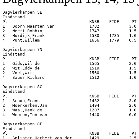
Dagvierkampen 5E

Eindstand

Pl                                 KNSB    FIDE     PT 
1   Doorn,Maarten van              1782            3.0 
2   Neeft,Robbin                   1747            1.5 
3   Hordijk,Frank                  1580    1735    1.0 
4   Punt,Willem                    1656    1779    0.5 
Dagvierkampen 7N

Eindstand

Pl                                 KNSB    FIDE     PT 
1   Gids,Wil de                    1565            2.0 
2   Wit,Eddy de                    1519            1.5 
2   Voet,Wim                       1560            1.5 
4   Sauer,Richard                  1512            1.0 
Dagvierkampen 8C

Eindstand

Pl                                 KNSB    FIDE     PT 
1   Schoo,Frans                    1432            3.0 
2   Moerkerken,Jan                 1494            2.0 
3   Waal,Henk de                   1207            1.0 
4   Weeren,Ton van                 1440            0.0 
Dagvierkampen 8F

Eindstand

Pl                                 KNSB    FIDE     PT 
1   Splinter,Herbert van der       1429            2.5 