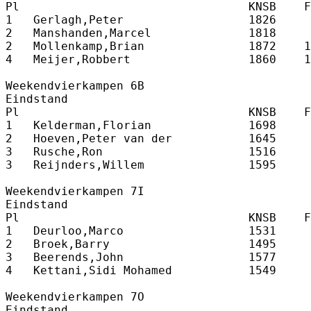
Pl                                 KNSB    F
1   Gerlagh,Peter                  1826     
2   Manshanden,Marcel              1818     
2   Mollenkamp,Brian               1872    1
4   Meijer,Robbert                 1860    1
Weekendvierkampen 6B

Eindstand

Pl                                 KNSB    F
1   Kelderman,Florian              1698     
2   Hoeven,Peter van der           1645     
3   Rusche,Ron                     1516     
3   Reijnders,Willem               1595     
Weekendvierkampen 7I

Eindstand

Pl                                 KNSB    F
1   Deurloo,Marco                  1531     
2   Broek,Barry                    1495     
3   Beerends,John                  1577     
4   Kettani,Sidi Mohamed           1549     
Weekendvierkampen 7O

Eindstand
