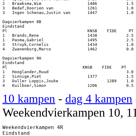
2   Braaksma,Wim                   1486            1.5 
3   Bedaf,Doorien van              1261            1.0 
3   Ingen Schenau,Justin van       1447            1.0 
Dagvierkampen 8B

Eindstand

Pl                                 KNSB    FIDE     PT 
1   Brands,Rene                    1438            2.5 
1   Pasma,Gabriel                  1495            2.5 
3   Struyk,Cornelis                1434            1.0 
4   Zwanenburg,Marco               1462            0.0 
Dagvierkampen 9H

Eindstand

Pl                               KNSB    FIDE    PT    
1   Hooglander,Ruud                                3.0 
2   Sinnige,Piet                   1377            1.5 
3   Duller Loppis,Jouke                    1289    1.0 
4   Kuilboer,Simon                 1206            0.5 
10 kampen
-
dag 4 kampen
Weekendvierkampen
10, 11
Weekendvierkampen 4R

Eindstand
