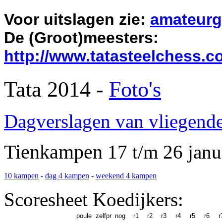
Voor uitslagen zie:
amateurg
De (Groot)meesters:
http://www.tatasteelchess.
Tata
2014 -
Foto's
Dagverslagen van vliegende
Tienkampen
17 t/m 26 janu
10 kampen
-
dag 4 kampen
-
weekend 4 kampen
Scoresheet Koedijkers:
poule
zelfpr
nog
r1
r2
r3
r4
r5
r6
r