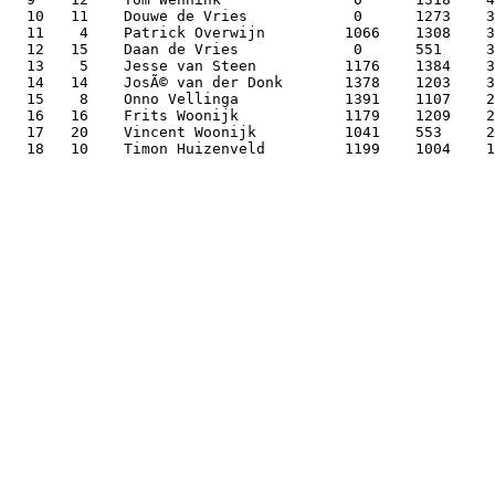
  10   11    Douwe de Vries            0      1273    3
  11    4    Patrick Overwijn         1066    1308    3
  12   15    Daan de Vries             0      551     3
  13    5    Jesse van Steen          1176    1384    3
  14   14    JosÃ© van der Donk       1378    1203    3
  15    8    Onno Vellinga            1391    1107    2
  16   16    Frits Woonijk            1179    1209    2
  17   20    Vincent Woonijk          1041    553     2
  18   10    Timon Huizenveld         1199    1004    1