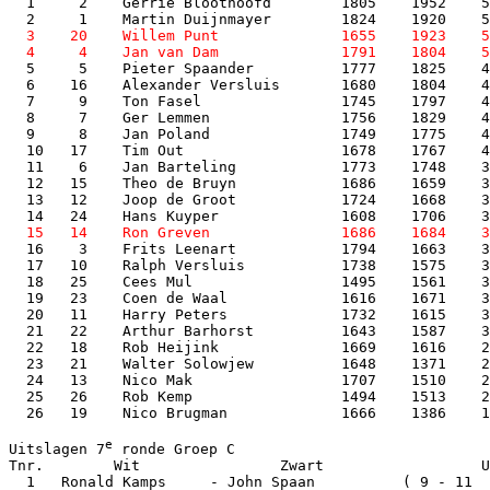
  1     2    Gerrie Bloothoofd        1805    1952    5
  3    20    Willem Punt              1655    1923    5
  5     5    Pieter Spaander          1777    1825    4
  6    16    Alexander Versluis       1680    1804    4
  7     9    Ton Fasel                1745    1797    4
  8     7    Ger Lemmen               1756    1829    4
  9     8    Jan Poland               1749    1775    4
  10   17    Tim Out                  1678    1767    4
  11    6    Jan Barteling            1773    1748    3
  12   15    Theo de Bruyn            1686    1659    3
  13   12    Joop de Groot            1724    1668    3
  16    3    Frits Leenart            1794    1663    3
  17   10    Ralph Versluis           1738    1575    3
  18   25    Cees Mul                 1495    1561    3
  19   23    Coen de Waal             1616    1671    3
  20   11    Harry Peters             1732    1615    3
  21   22    Arthur Barhorst          1643    1587    3
  22   18    Rob Heijink              1669    1616    2
  23   21    Walter Solowjew          1648    1371    2
  24   13    Nico Mak                 1707    1510    2
  25   26    Rob Kemp                 1494    1513    2
  26   19    Nico Brugman             1666    1386    1
e
Uitslagen 7
 ronde Groep C

Tnr.        Wit                Zwart                  U
  1   Ronald Kamps     - John Spaan          ( 9 - 11  