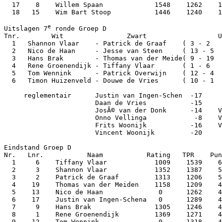
  17    8    Willem Spaan             1548    1262    1
  18   15    Wim Bart Stoop           1446    1240    1
e
Uitslagen 7
 ronde Groep D

Tnr.        Wit                Zwart                  U
  1   Shannon Vlaar    - Patrick de Graaf    ( 3 - 2   
  2   Nico de Haan     - Jesse van Steen     ( 13 - 5  
  3   Hans Brak        - Thomas van der Meide( 9 - 19  
  4   Rene Groenendijk - Tiffany Vlaar       ( 1 - 6   
  5   Tom Wennink      - Patrick Overwijn    ( 12 - 4  
  6   Timon Huizenveld - Douwe de Vries      ( 10 - 1  
     reglementair      Justin van Ingen-Schen  -17     
                       Daan de Vries           -15     
                       JosÃ© van der Donk      -14    V
                       Onno Vellinga            -8    V
                       Frits Woonijk           -16    V
                       Vincent Woonijk         -20     
Eindstand Groep D

Nr.   Lnr.           Naam           Rating   TPR    Pun
  1     6    Tiffany Vlaar            1009    1539    6
  2     3    Shannon Vlaar            1352    1387    5
  3     2    Patrick de Graaf         1313    1206    5
  4    19    Thomas van der Meiden    1158    1209    4
  5    13    Nico de Haan              0      1262    4
  6    17    Justin van Ingen-Schena   0      1289    4
  7     9    Hans Brak                1305    1246    4
  8     1    Rene Groenendijk         1369    1271    4
  9    12    Tom Wennink               0      1318    4