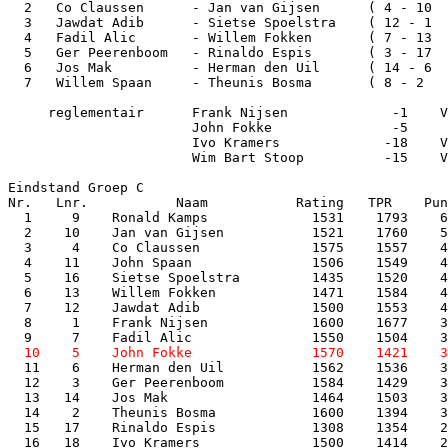
  2   Co Claussen      - Jan van Gijsen      ( 4 - 10  
  3   Jawdat Adib      - Sietse Spoelstra    ( 12 - 1  
  4   Fadil Alic       - Willem Fokken       ( 7 - 13  
  5   Ger Peerenboom   - Rinaldo Espis       ( 3 - 17  
  6   Jos Mak          - Herman den Uil      ( 14 - 6  
  7   Willem Spaan     - Theunis Bosma       ( 8 - 2   
     reglementair      Frank Nijsen             -1    V
                       John Fokke               -5     
                       Ivo Kramers             -18    V
                       Wim Bart Stoop          -15    V
Eindstand Groep C

Nr.   Lnr.           Naam           Rating   TPR    Pun
  1     9    Ronald Kamps             1531    1793    6
  2    10    Jan van Gijsen           1521    1760    5
  3     4    Co Claussen              1575    1557    4
  4    11    John Spaan               1506    1549    4
  5    16    Sietse Spoelstra         1435    1520    4
  6    13    Willem Fokken            1471    1584    4
  7    12    Jawdat Adib              1500    1553    4
  8     1    Frank Nijsen             1600    1677    3
  11    6    Herman den Uil           1562    1536    3
  12    3    Ger Peerenboom           1584    1429    3
  13   14    Jos Mak                  1464    1503    3
  14    2    Theunis Bosma            1600    1394    3
  15   17    Rinaldo Espis            1308    1354    2
  16   18    Ivo Kramers              1500    1414    2