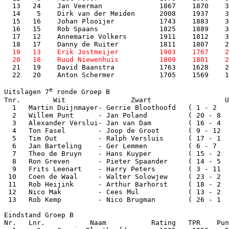
  13   24    Jan Veerman              1867    1870    3
  14    5    Dirk van der Meiden      2008    1937    3
  15   16    Johan Plooijer           1743    1883    3
  16   15    Rob Spaans               1825    1889    3
  17   12    Annemarie Volkers        1911    1812    3
  19   13    Erik Jostmeijer          1903    1767    2
  21   19    David Baanstra           1763    1628    2
  22   20    Anton Schermer           1705    1569    1
e
Uitslagen 7
 ronde Groep B

Tnr.        Wit                Zwart                  U
  1   Martin Duijnmayer- Gerrie Bloothoofd   ( 1 - 2   
  2   Willem Punt      - Jan Poland          ( 20 - 8  
  3   Alexander Verslui- Jan van Dam         ( 16 - 4  
  4   Ton Fasel        - Joop de Groot       ( 9 - 12  
  5   Tim Out          - Ralph Versluis      ( 17 - 1  
  6   Jan Barteling    - Ger Lemmen          ( 6 - 7   
  7   Theo de Bruyn    - Hans Kuyper         ( 15 - 2  
  8   Ron Greven       - Pieter Spaander     ( 14 - 5  
  9   Frits Leenart    - Harry Peters        ( 3 - 11  
 10   Coen de Waal     - Walter Solowjew     ( 23 - 2  
 11   Rob Heijink      - Arthur Barhorst     ( 18 - 2  
 12   Nico Mak         - Cees Mul            ( 13 - 2  
 13   Rob Kemp         - Nico Brugman        ( 26 - 1  
Eindstand Groep B

Nr.   Lnr.           Naam           Rating   TPR    Pun