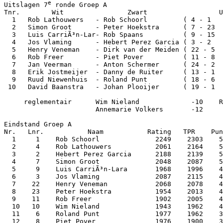
e
Uitslagen 7
 ronde Groep A

Tnr.        Wit                Zwart                  U
  1   Rob Lathouwers   - Rob Schoorl         ( 4 - 1   
  2   Simon Groot      - Peter Hoekstra      ( 7 - 23  
  3   Luis CarriÃ³n-Lar- Rob Spaans          ( 9 - 15  
  4   Jos Vlaming      - Hebert Perez Garcia ( 3 - 2   
  5   Henry Veneman    - Dirk van der Meiden ( 22 - 5  
  6   Rob Freer        - Piet Pover          ( 11 - 8  
  7   Jan Veerman      - Anton Schermer      ( 24 - 2  
  8   Erik Jostmeijer  - Danny de Ruiter     ( 13 - 1  
  9   Ruud Niewenhuis  - Roland Punt         ( 18 - 6  
 10   David Baanstra   - Johan Plooijer      ( 19 - 1  
     reglementair      Wim Nieland             -10    R
                       Annemarie Volkers       -12     
Eindstand Groep A

Nr.   Lnr.           Naam           Rating   TPR    Pun
  1     1    Rob Schoorl              2249    2303    5
  2     4    Rob Lathouwers           2061    2164    5
  3     2    Hebert Perez Garcia      2188    2139    5
  4     7    Simon Groot              2048    2087    5
  5     9    Luis CarriÃ³n-Lara       1968    1996    4
  6     3    Jos Vlaming              2087    2115    4
  7    22    Henry Veneman            2068    2078    4
  8    23    Peter Hoekstra           1954    2013    4
  9    11    Rob Freer                1902    2005    4
  10   10    Wim Nieland              1943    1962    4
  11    6    Roland Punt              1977    1962    3
  12    8    Piet Pover               1976    1900    3