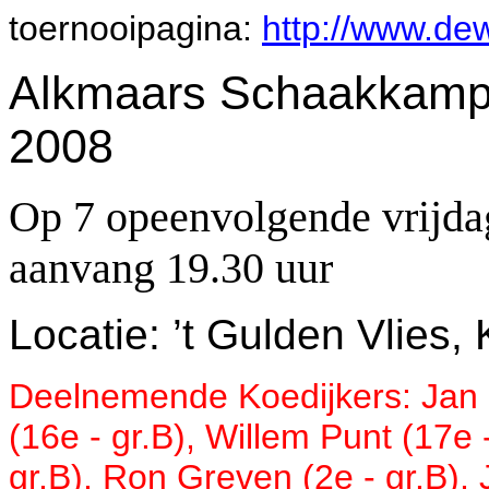
toernooipagina:
http://www.de
Alkmaars Schaakkampi
2008
Op 7 opeenvolgende vrijdag
aanvang 19.30 uur
Locatie: ’t Gulden Vlies,
Deelnemende Koedijkers: Jan B
(16e - gr.B), Willem Punt (17e
gr.B), Ron Greven (2e - gr.B),