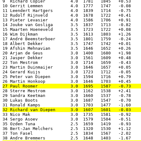
9  Richard Copier          4.0  1781   1845   +0.53    
10 Gerrit Lemmen           4.0  1777   1747   -0.08    
11 Leendert Hartgers       4.0  1839   1714   -0.75    
12 Rudolf Rijnveld         4.0  1678   1722   +0.41    
13 Pieter Levasier         4.0  1586   1706   +0.91    
14 Jouke van Gosliga       3.5  1837   1713   -0.82    
15 Maarten Hoeneveld       3.5  1723   1722   +0.08    
16 Wim Dijkman             3.5  1613   1803   +1.26    
17 André Beemsterboer      3.5  1801   1759   -0.24    
18 Albert Dekker           3.5  1747   1742   +0.01    
19 Afshin Mehnavian        3.5  1646   1652   +0.26    
20 Arjan de Geus           3.0  1400   1680   +1.98    
21 Jasper Dekker           3.0  1561   1609   +0.48    
22 Ton Mestrom             3.0  1714   1659   -0.43    
23 Martin Duinmaijer       3.0  1646   1657   +0.05    
24 Gerard Kuijs            3.0  1723   1712   -0.05    
25 Peter van Diepen        3.0  1594   1716   +0.79    
28 Sterre Mestrom          3.0  1162   1538   +2.41    
29 Sandra Keetman          3.0  1660   1537   -0.78    
30 Lukas Boots             3.0  1687   1547   -0.70    
33 Nico Mak                3.0  1735   1581   -0.92    
34 Sergo Asoev             3.0  1579   1504   -0.51    
35 Ozden Tuna              2.5  1659   1419   -0.93    
36 Bert-Jan Melchers       2.5  1320   1530   +1.12    
37 Ton Fasel               2.5  1834   1567   -2.02    