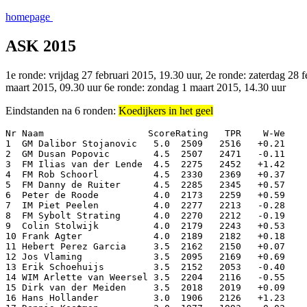
homepage
ASK 2015
1e ronde: vrijdag 27 februari 2015, 19.30 uur, 2e ronde: zaterdag 28 
maart 2015, 09.30 uur 6e ronde: zondag 1 maart 2015, 14.30 uur
Eindstanden na 6 ronden:
Koedijkers in het geel
Nr Naam                   ScoreRating   TPR    W-We    
1  GM Dalibor Stojanovic   5.0  2509   2516   +0.21    
2  GM Dusan Popovic        4.5  2507   2471   -0.11    
3  FM Ilias van der Lende  4.5  2275   2452   +1.42    
4  FM Rob Schoorl          4.5  2330   2369   +0.37    
5  FM Danny de Ruiter      4.5  2285   2345   +0.57    
6  Peter de Roode          4.0  2173   2259   +0.59    
7  IM Piet Peelen          4.0  2277   2213   -0.28    
8  FM Sybolt Strating      4.0  2270   2212   -0.19    
9  Colin Stolwijk          4.0  2179   2243   +0.53    
10 Frank Agter             4.0  2189   2182   +0.18    
11 Hebert Perez Garcia     3.5  2162   2150   +0.07    
12 Jos Vlaming             3.5  2095   2169   +0.69    
13 Erik Schoehuijs         3.5  2152   2053   -0.40    
14 WIM Arlette van Weersel 3.5  2204   2116   -0.55    
15 Dirk van der Meiden     3.5  2018   2019   +0.09    
16 Hans Hollander          3.0  1906   2126   +1.23    