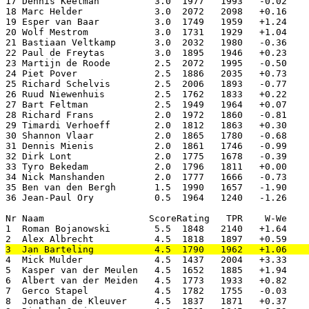
17 Dennis Keetman          3.0  1977   1993   -0.02    
18 Marc Helder             3.0  2072   2098   +0.16    
19 Esper van Baar          3.0  1749   1959   +1.24    
20 Wolf Mestrom            3.0  1731   1929   +1.04    
21 Bastiaan Veltkamp       3.0  2032   1980   -0.36    
22 Paul de Freytas         3.0  1895   1946   +0.23    
23 Martijn de Roode        2.5  2072   1995   -0.50    
24 Piet Pover              2.5  1886   2035   +0.73    
25 Richard Schelvis        2.5  2006   1893   -0.77    
26 Ruud Niewenhuis         2.5  1762   1833   +0.22    
27 Bart Feltman            2.5  1949   1964   +0.07    
28 Richard Frans           2.0  1972   1860   -0.81    
29 Timardi Verhoeff        2.0  1812   1863   +0.30    
30 Shannon Vlaar           2.0  1865   1780   -0.68    
31 Dennis Mienis           2.0  1861   1746   -0.99    
32 Dirk Lont               2.0  1775   1678   -0.39    
33 Tyro Bekedam            2.0  1796   1811   +0.00    
34 Nick Manshanden         2.0  1777   1666   -0.73    
35 Ben van den Bergh       1.5  1990   1657   -1.90    
36 Jean-Paul Ory           0.5  1964   1240   -1.26    
Nr Naam                   ScoreRating   TPR    W-We    
1  Roman Bojanowski        5.5  1848   2140   +1.64    
4  Mick Mulder             4.5  1437   2004   +3.33    
5  Kasper van der Meulen   4.5  1652   1885   +1.94    
6  Albert van der Meiden   4.5  1773   1933   +0.82    
7  Gerco Stapel            4.5  1782   1755   -0.03    
8  Jonathan de Kleuver     4.5  1837   1871   +0.37    