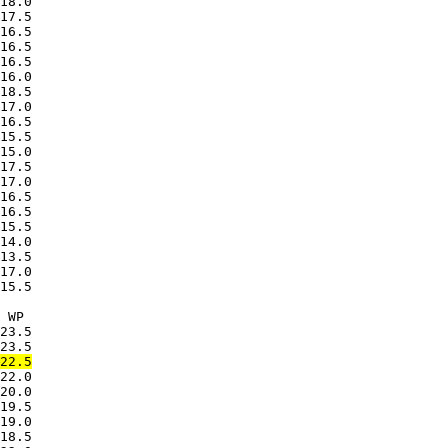
18.0

17.5

16.5

16.5

16.5

16.0

18.5

17.0

16.5

15.5

15.0

17.5

17.0

16.5

16.5

15.5

14.0

13.5

17.0

15.5

 WP

23.5

22.0

20.0

19.5

19.0

18.5
