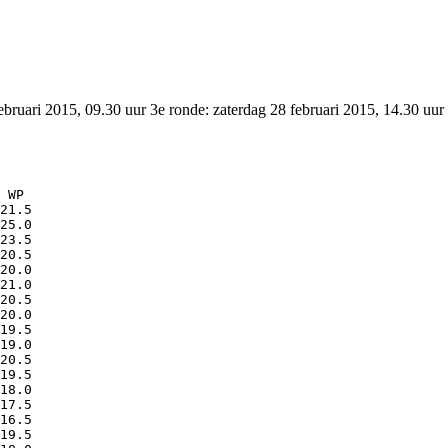
februari 2015, 09.30 uur 3e ronde: zaterdag 28 februari 2015, 14.30 uur
 WP

21.5

25.0

23.5

20.5

20.0

21.0

20.5

20.0

19.5

19.0

20.5

19.5

18.0

17.5

16.5

19.5
