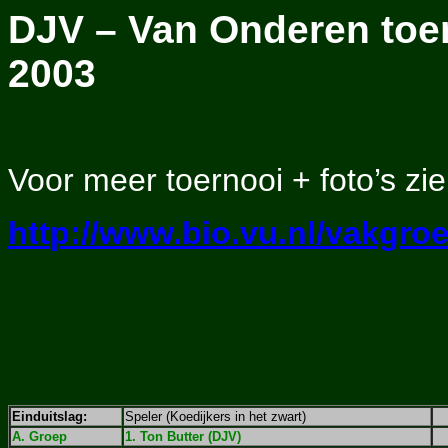
DJV – Van Onderen toer
2003
Voor meer toernooi + foto’s zie
http://www.bio.vu.nl/vakgro
Einduitslag:
Speler (Koedijkers in het zwart)
A. Groep
1. Ton Butter (DJV)