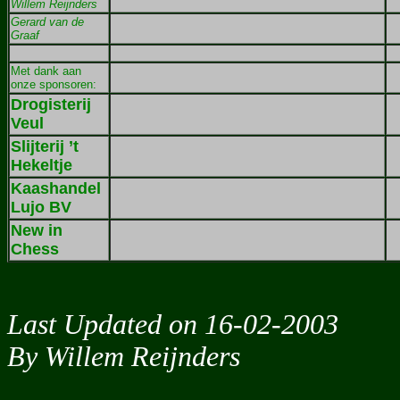
Willem Reijnders
Gerard van de
Graaf
Met dank aan
onze sponsoren:
Drogisterij
Veul
Slijterij ’t
Hekeltje
Kaashandel
Lujo BV
New in
Chess
Last Updated on 16-02-2003
By Willem Reijnders