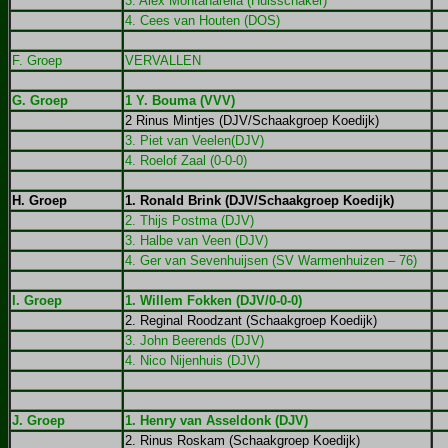
3. Alex Montanarella (Huisschaker)
4. Cees van Houten (DOS)
F. Groep
VERVALLEN
G. Groep
1 Y. Bouma (VVV)
2 Rinus Mintjes (DJV/Schaakgroep Koedijk)
3. Piet van Veelen(DJV)
4. Roelof Zaal (0-0-0)
H. Groep
1. Ronald Brink (DJV/Schaakgroep Koedijk)
2. Thijs Postma (DJV)
3. Halbe van Veen (DJV)
4. Ger van Sevenhuijsen (SV Warmenhuizen – 76)
I. Groep
1. Willem Fokken (DJV/0-0-0)
2. Reginal Roodzant (Schaakgroep Koedijk)
3. John Beerends (DJV)
4. Nico Nijenhuis (DJV)
J. Groep
1. Henry van Asseldonk (DJV)
2. Rinus Roskam (Schaakgroep Koedijk)