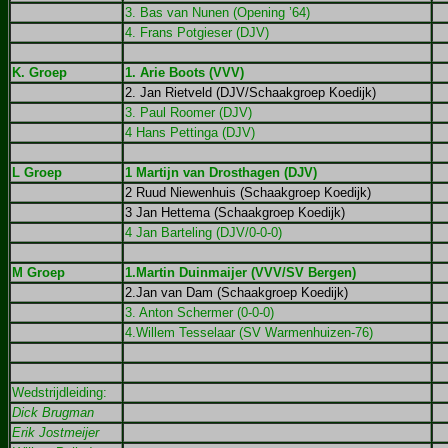
3. Bas van Nunen (Opening ’64)
4. Frans Potgieser (DJV)
K. Groep
1. Arie Boots (VVV)
2. Jan Rietveld (DJV/Schaakgroep Koedijk)
3. Paul Roomer (DJV)
4 Hans Pettinga (DJV)
L Groep
1 Martijn van Drosthagen (DJV)
2 Ruud Niewenhuis (Schaakgroep Koedijk)
3 Jan Hettema (Schaakgroep Koedijk)
4 Jan Barteling (DJV/0-0-0)
M Groep
1.Martin Duinmaijer (VVV/SV Bergen)
2.Jan van Dam (Schaakgroep Koedijk)
3. Anton Schermer (0-0-0)
4.Willem Tesselaar (SV Warmenhuizen-76)
Wedstrijdleiding:
Dick Brugman
Erik Jostmeijer