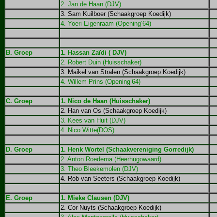
2. Jan de Haan (DJV)
3. Sam Kuilboer (Schaakgroep Koedijk)
4. Yoeri Eigenraam (Opening’64)
B. Groep
1. Hassan Zaïdi ( DJV)
2. Robert Duin (Huisschaker)
3. Maikel van Stralen (Schaakgroep Koedijk)
4. Willem Prins (Opening’64)
C. Groep
1. Nico de Haan (Huisschaker)
2. Han van Os (Schaakgroep Koedijk)
3. Kees van Huit (DJV)
4. Nico Witte(DOS)
D. Groep
1. Henk Wortel (Schaakvereniging Gorredijk)
2. Anton Roedema (Heerhugowaard)
3. Theo Bleekemolen (DJV)
4. Rob van Seeters (Schaakgroep Koedijk)
E. Groep
1. Mieke Clausen (DJV)
2. Cor Nuyts (Schaakgroep Koedijk)