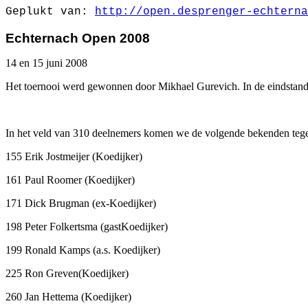
Geplukt van: 
http://open.desprenger-echterna
Echternach Open 2008
14 en 15 juni 2008
Het toernooi werd gewonnen door Mikhael Gurevich. In de eindstand
In het veld van 310 deelnemers komen we de volgende bekenden teg
155 Erik Jostmeijer (Koedijker)
161 Paul Roomer (Koedijker)
171 Dick Brugman (ex-Koedijker)
198 Peter Folkertsma (gastKoedijker)
199 Ronald Kamps (a.s. Koedijker)
225 Ron Greven(Koedijker)
260 Jan Hettema (Koedijker)