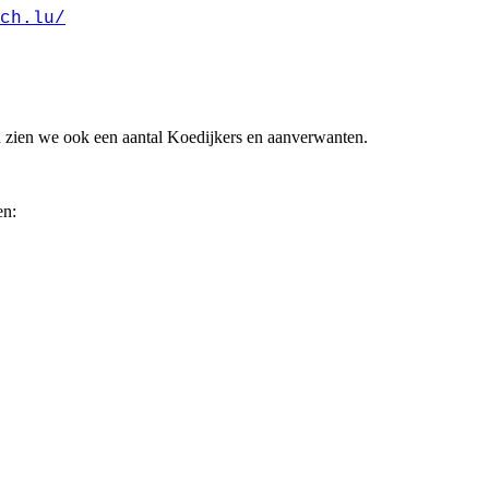
ch.lu/
 zien we ook een aantal Koedijkers en aanverwanten.
en: