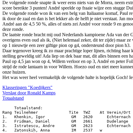
De volgende ronde snapte ik weer eens niets van de Morra, neem extra
score bereikte 3 punten! André speelde op fraaie wijze een stugge Dui
De volgende ronde won ik van een belg van Italiaanse komaf, Paul re
ik door de zaal en dan is het lekker als de helft je niet verstaat. Jan 
André aan de 4,5 50 %, alles of niets zei André voor ronde 9 en genoo
deze ronde.
De laatste ronde bracht mij oud Nederlands kampioene Ada van der Gie
overigens even oud als ik, (Niet helemaal zeker, dit ter zijde) maar 
op 1 nieuwtje een zeer giftige pion op g4, ondersteund door pion h3.
Daar tegenover kreeg ik zo maar prachtige loper lijnen, richting ha
stelling geweldig uit! Ada liep on dek baar mat, dit alles binnen een 
Paul op 4,5 jan won op 4, Willem verloor en op 3, André en peter Fol
strijd de rode lantaarn in voor Willem. Hoezo oud en niet meer kunne
onze huizen.
Het was weer heel vermakelijk de volgende halte is hopelijk Goch! Ie
Klasseringen "Koedijkers"
Verslag door Ronald Kamps
Totaalstand
Totaalstand
:
Rang Teilnehmer             Tite  TWZ    At Verein/Ort       Land Punkte PktSu GegWrt
1.   Khenkin, Igor           GM   2620      Echternach        GER   8     41½   2306
2.   Fridman, Daniel         GM   2661      Dudelange         GER   7½    41    2376
3.   Istratescu, Andre       GM   2623      Echternach        ROU   7½    40½   2344
4.   Zatonskih, Anna         IM   2537   w                    USA   7½    38    2213
5.   Fedorchuk, Sergey       GM   2654      Eynatten          UKR   7     40    2328
6.   Feller, Sébastien       GM   2660      Differdange       FRA   7     39½   2350
7.   Dgebuadze, Alexan       GM   2521                        BEL   7     39    2315
8.   Milov, Leonid           IM   2525      Noris-Tarrasch    GER   7     38½   2283
9.   Jansa, Vlastimil        GM   2518                        CZE   7     38½   2262
10.  David, Alberto          GM   2593      Lutèce Echecs     LUX   7     37½   2220
11.  Sumets, Andrey          GM   2579                        UKR   7     37½   2217
12.  Lalic, Bogdan           GM   2469                        CRO   7     37½   2189
13.  Jankovic, Alojzij       GM   2573                        CRO   7     37½   2165
14.  Boidman, Yuri           IM   2445      Echternach        GER   7     37    2233
15.  Hammes, Michael         IM   2391      Eynatten          GER   7     36    2137
16.  Berend, Elvira         wGM   2319   w  Dudelange         LUX   6½    36½   2231
17.  Wiedenkeller, Mic       IM   2452      Echternach        LUX   6½    36½   2211
18.  Serban, Vlad                 2296      Smashing Pawns    LUX   6½    35    2143
19.  Morawietz, Dieter       IM   2432      Klub Kölner SF    GER   6½    35    2134
20.  Taddei, Benoit          FM   2300      Ettelbruck        FRA   6½    35    2108
21.  Commercon, Simon             2168      SG Kaiserslaute   GER   6½    34    2063
22.  Weber, Jean-Marie            2196      Dommeldange-Beg   LUX   6½    34    2052
23.  Rizovic, Sefcet              2022                        SRB   6½    31    2058
24.  Stern, Geoffrey              1952      Bonnevoie         LUX   6½    27½   1882
25.  Körholz, Ludger         IM   2257      Echternach        GER   6     35    2166
26.  Wagener, Claude         FM   2252      Echternach        LUX   6     35    2161
27.  Prizker, Boris               2276      Echternach        GER   6     34½   2087
28.  Grecuccio, Nicola            2181      Houthalen-Oost    BEL   6     33½   2112
29.  Trauth, Michael              2198      Echternach        GER   6     33½   2059
30.  Barthel, Ansgar              2194      Differdange       GER   6     33    2104
31.  Limberg, Matthias            2215      SW Oberhausen     GER   6     33    2054
32.  Hall, John                   2205      Alwoodley         ENG   6     33    2050
33.  Korman, Maxim                2211      Differdange       GER   6     33    2004
34.  Limberg, Martin              2109      SW Oberhausen     GER   6     32    2023
35.  Lalau, Alexandre             2072      Fourmies          FRA   6     32    1948
36.  Jeitz, Christian             2173      Differdange       LUX   6     31½   2033
37.  Johann, Christof             2202      SK Frankenthal    GER   6     31½   2000
38.  Schroer, Klaus               2029      TV Borken         GER   6     31    1915
39.  Faber, Hugo                  2061      Helmond SC        NED   6     30½   1985
40.  Gesing, Felix                1976      SG Turm Raesfel   GER   6     30    1990
41.  Resnjanskij, Deni            2134                        GER   6     30    1936
42.  Meertens, Martin             2172      Klub Kölner Sch   GER   6     30    1887
43.  Weiss, Frederic              2062      Esch              FRA   6     29½   1937
44.  Schmitz, Heinrich            1991      SV Welper 1922    GER   6     29½   1928
45.  Gorse, Gérard                2073      Colmar            FRA   6     29½   1876
46.  Aghabekyan, Liana            2083   w                    ARM   6     29    1798
47.  Pimenta, Antonio             1999      Dommeldange-Beg   POR   6     29    1765
48.  Hardt, Bernd                 1981      VfR-SC Koblenz    GER   6     28½   1866
49.  Hodzic, Elvir                1700      Perlé             SRB   6     28    1911
50.  Kocur, Marc                  1855      Philidor Genk     BEL   6     26½   1825
51.  Ackermann, Robi              2071      Dudelange         LUX   6     26½   1764
52.  Schmidt, Waldemar            1880      Kettig            GER   6     26    1805
53.  Van Leent, Dimitr       FM   2184      SG Amersfoort     NED   5½    32½   2073
54.  Mossong, Hubert         FM   2146      Dudelange         LUX   5½    31½   2002
55.  Gehrke, Rolf                 2087                        GER   5½    31½   1995
56.  Thalwitzer, David            2174      SG Porz           GER   5½    31    2031
57.  Thirion, Marcel              2140      Herve             BEL   5½    31    1955
58.  Sauvage, Eric                2053      666               BEL   5½    30½   1911
59.  Lares, Harald                2088      SG Kaiserslaute   GER   5½    30    2014
60.  Kaber, Claude                2128      Turm a Sprénger   LUX   5½    30    1995
61.  Barzen, Pascal               1995      SG Reil-Kinheim   GER   5½    30    1954
62.  Smits, Benjamin              1875      DSC Delft         NED   5½    29½   1942
63.  Cerasi, Umberto              2007      Dommeldange-Beg   ITA   5½    29½   1813
64.  Henris, Luc             FM   2178      Dommeldange - B   BEL   5½    28½   1963
65.  Peeters, Tim                 1995      Rokade Westerlo   BEL   5½    28½   1943
66.  Audin, Thierry               2040      Fourmies          BEL   5½    28½   1884
67.  Schmerwitz, Reinh            1895      Lasker Köln       GER   5½    28    1968
68.  Van Gils, Martin             2039      Almere            NED   5½    28    1864
69.  Daces, Philippe              2009      Amay              BEL   5½    28    1760
70.  Iasman, Inna                 1998   w                    FRA   5½    27½   1921
71.  Beckmann, David              2011      TV Borken         GER   5½    27½   1844
72.  Nägele, Hans-jürg            1869      Schwaikheim e.V   GER   5½    27    1918
73.  Kessler, Andreas             2167      SG Reil-Kinheim   GER   5½    27    1902
74.  Horn, Peter                  2157                        GER   5½    27    1868
75.  Ludy, Klaus                  2084      SC Pirmasens      GER   5½    27    1829
76.  Beltman, Guus                1780      SG Amersfoort     NED   5½    25½   1962
77.  Batkic, Nejib                1722      Nordstad          LUX   5½    21½   1692
78.  Smit, Maarten                2008      Helmond SC        NED   5     30½   1931
79.  Muller, Guy                  1943      Schifflange       LUX   5     30    1991
80.  Magar, Johannes              2088      Dillingen-Siers   GER   5     30    1949
81.  Atanasiu, Nicolae            2012      Anderlecht        BEL   5     30    1943
82.  Schumacher, Helmu            2053   *  Eynatten          BEL   5     29½   1846
83.  Lenaerts, Lennert            1867      Schaakclub Phil   BEL   5     29    1966
84.  Giorgetti, Cyril             1947      Perlé             FRA   5     29    1962
85.  Silvain, Thierry             1994                        FRA   5     28    1959
86.  Fasselt, Hendrik             1830      SG Turm Raesfel   GER   5     28    1931
87.  Van der Ven, Char            1914      Voorschoten       NED   5     27    1922
88.  Both, Gert                   1949      Voorschoten       NED   5     27    1858
89.  Kruijf, Caspar               2015      Almere            NED   5     27    1828
90.  Braas, Patrick               1848      Echternach        LUX   5     27    1821
91.  Bergemann, Martin            1877      Echternach        GER   5     26½   1920
92.  Monaville, Guy               2145      Perlé             BEL   5     26½   1906
93.  Van Boxtel, Danni            1864      Helmond SC        NED   5     26½   1882
94.  Ludewig, Robert              1901      Bettembourg       LUX   5     26½   1880
95.  Cillen, Jeroen               1892      Houthalen-Oost    BEL   5     26½   1811
96.  Densing, Gerd                1834      SC Jünkerath eV   GER   5     26½   1806
97.  Gärtner, Michael             1985      SC Einrich        GER   5     26    1843
98.  Riekenbrauk, Joer            1927      SV Dinslaken 19   GER   5     26    1815
99.  Kruis, Ruud                  1939      Dommeldange Beg   NED   5     26    1781
100. Wilger, Frank                2085      Echternach        GER   5     25½   1811
101. Brömmel, Chris               1850      SG Turm Raesfel   GER   5     25½   1762
102. Erkic, Ratko                 1891      Schwaikheim e.V   GER   5     25    1832
103. Murzynski, Roman             1680      Luxembourg 1915   LUX   5     25    1825
104. Vanhamme, Patrick            1879      Brussels Chess    BEL   5     25    1805
105. Hoffmann, Roger              2060      Nordstad          LUX   5     25    1780
106. Jennewein, Norber            1863      SC Fehrbach       GER   5     25    1769
107. Hilarius, Sander             2088      Voorschoten       NED   5     24½   1775
108. Gorts, Sven                  1902      SC Noorderwijk    BEL   5     24½   1713
109. Murariu, Nicky               2051                        GER   5     24    1802
110. Jadin, Yves                  1802      Dudelange         LUX   5     24    1759
111. Greifenberg, Dani            1697      SG Turm Raesfel   GER   5     23½   1844
112. Vollmer, Marcel              1644      Schwaikheim e.V   GER   5     23½   1721
113. Neuman, Carlo                1894      Perlé             LUX   5     23½   1705
114. Gertz, Berthold              1975      Bad Marienberg    GER   5     23    1837
115. Lockwood, Bill               1893      Thionville        FRA   5     23    1682
116. Verellen, Jef                1814      Rokade Westerlo   BEL   5     23    1595
117. Sennema, Remy                1731      SG Amers