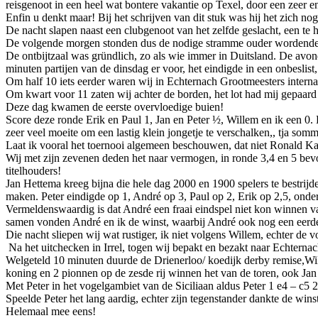
reisgenoot in een heel wat bontere vakantie op Texel, door een zeer e
Enfin u denkt maar! Bij het schrijven van dit stuk was hij het zich no
De nacht slapen naast een clubgenoot van het zelfde geslacht, een te h
De volgende morgen stonden dus de nodige stramme ouder wordende
De ontbijtzaal was gründlich, zo als wie immer in Duitsland. De avon
minuten partijen van de dinsdag er voor, het eindigde in een onbeslis
Om half 10 iets eerder waren wij in Echternach Grootmeesters intern
Om kwart voor 11 zaten wij achter de borden, het lot had mij gepaard
Deze dag kwamen de eerste overvloedige buien!
Score deze ronde Erik en Paul 1, Jan en Peter ½, Willem en ik een 0
zeer veel moeite om een lastig klein jongetje te verschalken,, tja som
Laat ik vooral het toernooi algemeen beschouwen, dat niet Ronald K
Wij met zijn zevenen deden het naar vermogen, in ronde 3,4 en 5 bevo
titelhouders!
Jan Hettema kreeg bijna die hele dag 2000 en 1900 spelers te bestrijde
maken. Peter eindigde op 1, André op 3, Paul op 2, Erik op 2,5, ond
Vermeldenswaardig is dat André een fraai eindspel niet kon winnen v
samen vonden André en ik de winst, waarbij André ook nog een eerde
Die nacht sliepen wij wat rustiger, ik niet volgens Willem, echter de 
Na het uitchecken in Irrel, togen wij bepakt en bezakt naar Echternach
Welgeteld 10 minuten duurde de Drienerloo/ koedijk derby remise,Wil
koning en 2 pionnen op de zesde rij winnen het van de toren, ook Ja
Met Peter in het vogelgambiet van de Siciliaan aldus Peter 1 e4 – c5 2
Speelde Peter het lang aardig, echter zijn tegenstander dankte de wins
Helemaal mee eens!