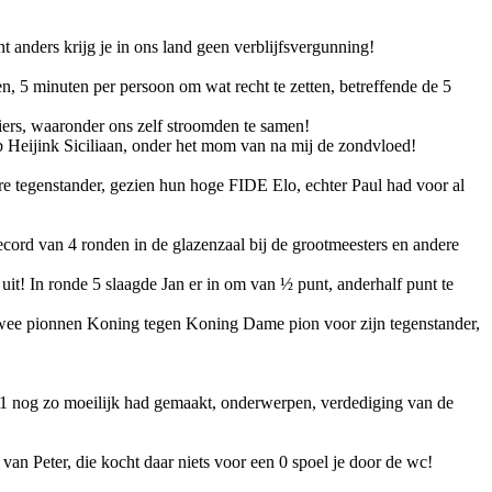
t anders krijg je in ons land geen verblijfsvergunning!
, 5 minuten per persoon om wat recht te zetten, betreffende de 5
iers, waaronder ons zelf stroomden te samen!
b Heijink Siciliaan, onder het mom van na mij de zondvloed!
re tegenstander, gezien hun hoge FIDE Elo, echter Paul had voor al
cord van 4 ronden in de glazenzaal bij de grootmeesters en andere
 uit! In ronde 5 slaagde Jan er in om van ½ punt, anderhalf punt te
e wee pionnen Koning tegen Koning Dame pion voor zijn tegenstander,
e 1 nog zo moeilijk had gemaakt, onderwerpen, verdediging van de
van Peter, die kocht daar niets voor een 0 spoel je door de wc!