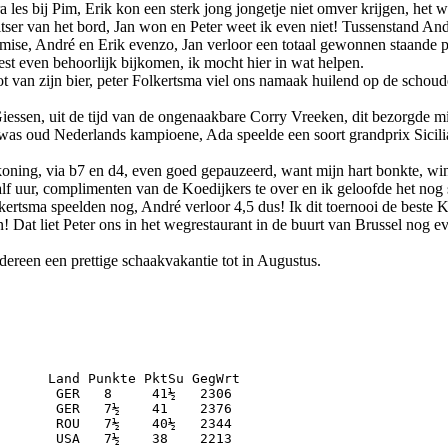
 les bij Pim, Erik kon een sterk jong jongetje niet omver krijgen, het
tser van het bord, Jan won en Peter weet ik even niet! Tussenstand And
mise, André en Erik evenzo, Jan verloor een totaal gewonnen staande 
moest even behoorlijk bijkomen, ik mocht hier in wat helpen.
t van zijn bier, peter Folkertsma viel ons namaak huilend op de schoud
ssen, uit de tijd van de ongenaakbare Corry Vreeken, dit bezorgde mij 
ze was oud Nederlands kampioene, Ada speelde een soort grandprix Sicili
ar koning, via b7 en d4, even goed gepauzeerd, want mijn hart bonkte, 
half uur, complimenten van de Koedijkers te over en ik geloofde het nog
kertsma speelden nog, André verloor 4,5 dus! Ik dit toernooi de beste K
n! Dat liet Peter ons in het wegrestaurant in de buurt van Brussel nog 
dereen een prettige schaakvakantie tot in Augustus.