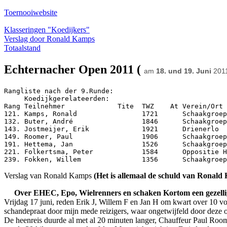
Toernooiwebsite
Klasseringen "Koedijkers"
Verslag door Ronald Kamps
Totaalstand
Echternacher Open 2011 (
am
18. und 19. Juni
201
Rangliste
 nach der 9.Runde:

     Koedijkgerelateerden:

Rang Teilnehmer             Tite  TWZ    At Verein/Ort 
121. Kamps, Ronald                1721      Schaakgroep
132. Buter, André                 1846      Schaakgroep
143. Jostmeijer, Erik             1921      Drienerlo  
149. Roomer, Paul                 1906      Schaakgroep
191. Hettema, Jan                 1526      Schaakgroep
221. Folkertsma, Peter            1584      Oppositie H
239. Fokken, Willem               1356      Schaakgroep
Verslag
van Ronald Kamps
(Het is allemaal de schuld van Ronald 
Over EHEC, Epo, Wielrenners en schaken Kortom een gezell
Vrijdag 17 juni, reden Erik J, Willem F en Jan H om kwart over 10 v
schandepraat door mijn mede reizigers, waar ongetwijfeld door deze
De heenreis duurde al met al 20 minuten langer, Chauffeur Paul Room