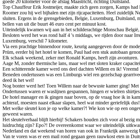
goede 20 kilometer voor de afslag Maastricht, richting Duitsland.
Top Chauffeur Erik Jostmeijer, maakte zich geen zorgen, Kamps had 
Roomer zou hij wel bijhalen met zijn rijcapaciteiten. Heel zuidelijk N
sluiten. Ergens in de grensgebieden, Belgie, Luxemburg, Duitsland, 
bellen van uit die buurt 46 euro cent per minuut kost.
Uiteindelijk kwamen wij aan in het schilderachtige Monschau België, 
Besloten werd het was rond half 4 's middags, we rijden door naar Ir
Luxemburg, verschil 7 kilometer.
Via een prachtige binnendoor route, keurig aangegeven door de moder
Prüm, eerder bij het hotel te komen, Paul had een stuk autobaan geno
Elk schaak weekend, zeker met Ronald Kamps, heeft zijn avonturen. 
Aage M, zonder thermische lans, maar wel met sloten kraker capacit
Een schitterende kamer werd ons deel dachten Willem en ik! Vreemd w
Beneden ondertussen was een Limburgs wiel ren gezelschap gearrivee
deed ik het wel!
Nog bonter werd het! Toen Willem naar de bewuste kamer ging! Met p
Ondertussen waren er waslijnen gespannen, hingen er wielren shirtjes 
De hotel manager en ik gingen naar boven, op de vraag hoe ik in ka
achteraf, moesten naast elkaar slapen, heel wat minder geriefelijk dus!
Met welke sleutel kon je op welke kamer?! Wie kon wie op een ongewe
geweest waren.
Het sleutelverhaal blijft hierbij! Schakers houden zich voor al bezig
luidruchtig zijn? Epo?! De overeenkomst waar we uiteindelijk uitkw
Nederland en dat weekend van horen van ook in Frankrijk aanwezig 
Van te voren was er een mail rond gegaan geen rauwkost eten in Duit