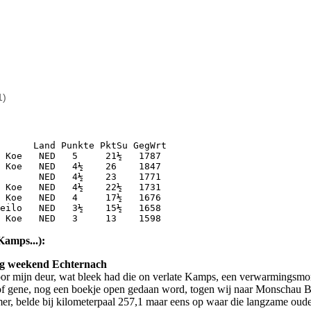
1)
      Land Punkte PktSu GegWrt

 Koe   NED   5     21½   1787

 Koe   NED   4½    26    1847

       NED   4½    23    1771

 Koe   NED   4½    22½   1731

 Koe   NED   4     17½   1676

eilo   NED   3½    15½   1658

 Koe   NED   3     13    1598
Kamps...):
ig weekend Echternach
oor mijn deur, wat bleek had die on verlate Kamps, een verwarmingsmont
 of gene, nog een boekje open gedaan word, togen wij naar Monschau B
er, belde bij kilometerpaal 257,1 maar eens op waar die langzame oude 