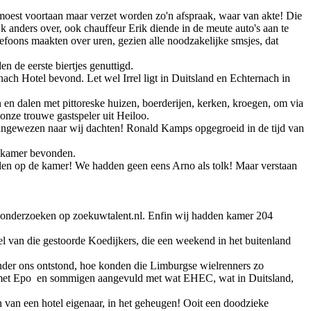
moest voortaan maar verzet worden zo'n afspraak, waar van akte! Die
jk anders over, ook chauffeur Erik diende in de meute auto's aan te
foons maakten over uren, gezien alle noodzakelijke smsjes, dat
 de eerste biertjes genuttigd.
ch Hotel bevond. Let wel Irrel ligt in Duitsland en Echternach in
en dalen met pittoreske huizen, boerderijen, kerken, kroegen, om via
onze trouwe gastspeler uit Heiloo.
angewezen naar wij dachten! Ronald Kamps opgegroeid in de tijd van
e kamer bevonden.
len op de kamer! We hadden geen eens Arno als tolk! Maar verstaan
t onderzoeken op zoekuwtalent.nl. Enfin wij hadden kamer 204
l van die gestoorde Koedijkers, die een weekend in het buitenland
 onder ons ontstond, hoe konden die Limburgse wielrenners zo
met Epo
en sommigen aangevuld met wat EHEC, wat in Duitsland,
 van een hotel eigenaar, in het geheugen! Ooit een doodzieke