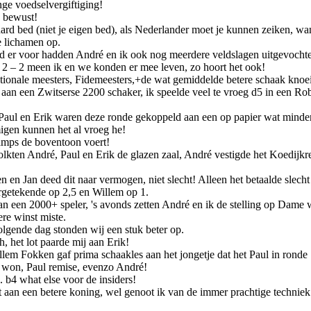
nge voedselvergiftiging!
g bewust!
ard bed (niet je eigen bed), als Nederlander moet je kunnen zeiken, wan
 lichamen op.
d er voor hadden André en ik ook nog meerdere veldslagen uitgevochten
t, 2 – 2 meen ik en we konden er mee leven, zo hoort het ook!
ationale meesters, Fidemeesters,+de wat gemiddelde betere schaak knoe
 aan een Zwitserse 2200 schaker, ik speelde veel te vroeg d5 in een Ro
. Paul en Erik waren deze ronde gekoppeld aan een op papier wat minde
migen kunnen het al vroeg he!
amps de boventoon voert!
lkten André, Paul en Erik de glazen zaal, André vestigde het Koedijkre
n en Jan deed dit naar vermogen, niet slecht! Alleen het betaalde slecht
ergetekende op 2,5 en Willem op 1.
an een 2000+ speler, 's avonds zetten André en ik de stelling op Dam
re winst miste.
volgende dag stonden wij een stuk beter op.
, het lot paarde mij aan Erik!
lem Fokken gaf prima schaakles aan het jongetje dat het Paul in rond
n won, Paul remise, evenzo André!
. b4 what else voor de insiders!
t aan een betere koning, wel genoot ik van de immer prachtige techniek 