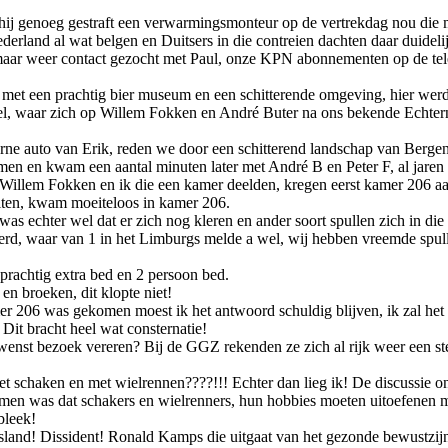
hij genoeg gestraft een verwarmingsmonteur op de vertrekdag nou die 
ederland al wat belgen en Duitsers in die contreien dachten daar duideli
maar weer contact gezocht met Paul, onze KPN abonnementen op de tele
met een prachtig bier museum en een schitterende omgeving, hier werden
rel, waar zich op Willem Fokken en André Buter na ons bekende Echterna
ne auto van Erik, reden we door een schitterend landschap van Bergen 
men en kwam een aantal minuten later met André B en Peter F, al jaren 
Willem Fokken en ik die een kamer deelden, kregen eerst kamer 206 a
eiten, kwam moeiteloos in kamer 206.
as echter wel dat er zich nog kleren en ander soort spullen zich in di
rd, waar van 1 in het Limburgs melde a wel, wij hebben vreemde spul
rachtig extra bed en 2 persoon bed.
en broeken, dit klopte niet!
mer 206 was gekomen moest ik het antwoord schuldig blijven, ik zal he
 Dit bracht heel wat consternatie!
nst bezoek vereren? Bij de GGZ rekenden ze zich al rijk weer een ste
 met schaken en met wielrennen????!!! Echter dan lieg ik! De discussie
amen was dat schakers en wielrenners, hun hobbies moeten uitoefenen 
bleek!
sland! Dissident! Ronald Kamps die uitgaat van het gezonde bewustzijn