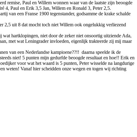
 werd remise, Paul en Willem wonnen waar van de laatste zijn beoogde
ré 4, Paul en Erik 3,5 Jan, Willem en Ronald 3, Peter 2,5.
partij van een Franse 1900 tegenstander, godsamme de krake schalde
er 2,5 uit 8 dat mocht toch niet Willem ook ongelukkig verliezend
wat hartklopingen, niet door de zeker niet onsoortig uitziende Ada,
aan, met wat Leningrader invloeden, eigenlijk trakteerde zij mij maar
winnen van een Nederlandse kampioene??!!
daarna speelde ik de
 steeds niet! 5 punten mijn gedurfde beoogde resultaat en hoe!! Erik en
oedijker voor wat het waard is 5 punten, Peter wisselde na langdurige
even weten! Vanaf hier scheidden onze wegen en togen wij richting