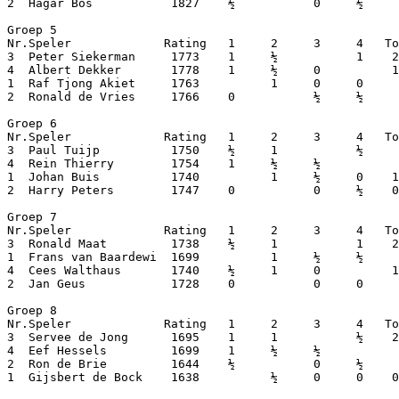
2  Hagar Bos           1827    ½           0     ½     
Groep 5

Nr.Speler             Rating   1     2     3     4   To
3  Peter Siekerman     1773    1     ½           1    2
4  Albert Dekker       1778    1     ½     0          1
1  Raf Tjong Akiet     1763          1     0     0     
2  Ronald de Vries     1766    0           ½     ½     
Groep 6

Nr.Speler             Rating   1     2     3     4   To
3  Paul Tuijp          1750    ½     1           ½     
4  Rein Thierry        1754    1     ½     ½           
1  Johan Buis          1740          1     ½     0    1
2  Harry Peters        1747    0           0     ½    0
Groep 7

Nr.Speler             Rating   1     2     3     4   To
3  Ronald Maat         1738    ½     1           1    2
1  Frans van Baardewi  1699          1     ½     ½     
4  Cees Walthaus       1740    ½     1     0          1
2  Jan Geus            1728    0           0     0     
Groep 8

Nr.Speler             Rating   1     2     3     4   To
3  Servee de Jong      1695    1     1           ½    2
4  Eef Hessels         1699    1     ½     ½           
2  Ron de Brie         1644    ½           0     ½     
1  Gijsbert de Bock    1638          ½     0     0    0