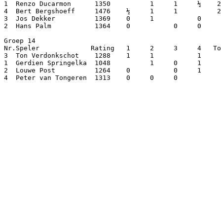
1  Renzo Ducarmon      1350          1     1     ½    2
4  Bert Bergshoeff     1476    ½     1     1          2
3  Jos Dekker          1369    0     1           0     
2  Hans Palm           1364    0           0     0     
Groep 14

Nr.Speler             Rating   1     2     3     4   To
3  Ton Verdonkschot    1288    1     1           1     
1  Gerdien Springelka  1048          1     0     1     
2  Louwe Post          1264    0           0     1     