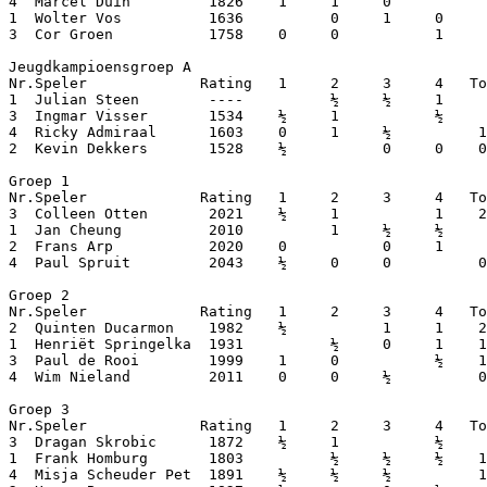
4  Marcel Duin         1826    1     1     0           
1  Wolter Vos          1636          0     1     0     
3  Cor Groen           1758    0     0           1     
Jeugdkampioensgroep A

Nr.Speler             Rating   1     2     3     4   To
1  Julian Steen        ----          ½     ½     1     
3  Ingmar Visser       1534    ½     1           ½     
4  Ricky Admiraal      1603    0     1     ½          1
2  Kevin Dekkers       1528    ½           0     0    0
Groep 1

Nr.Speler             Rating   1     2     3     4   To
3  Colleen Otten       2021    ½     1           1    2
1  Jan Cheung          2010          1     ½     ½     
2  Frans Arp           2020    0           0     1     
4  Paul Spruit         2043    ½     0     0          0
Groep 2

Nr.Speler             Rating   1     2     3     4   To
2  Quinten Ducarmon    1982    ½           1     1    2
1  Henriët Springelka  1931          ½     0     1    1
3  Paul de Rooi        1999    1     0           ½    1
4  Wim Nieland         2011    0     0     ½          0
Groep 3

Nr.Speler             Rating   1     2     3     4   To
3  Dragan Skrobic      1872    ½     1           ½     
1  Frank Homburg       1803          ½     ½     ½    1
4  Misja Scheuder Pet  1891    ½     ½     ½          1