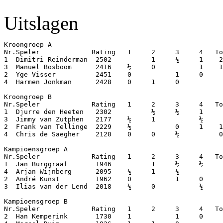
Uitslagen
Kroongroep A

Nr.Speler             Rating   1     2     3     4   To
1  Dimitri Reinderman  2502          1     ½     1    2
3  Manuel Bosboom      2416    ½     0           1    1
2  Yge Visser          2451    0           1     0     
4  Harmen Jonkman      2428    0     1     0           
Kroongroep B

Nr.Speler             Rating   1     2     3     4   To
1  Djurre den Heeten   2302          ½     ½     1     
3  Jimmy van Zutphen   2177    ½     1           ½     
2  Frank van Tellinge  2229    ½           0     1    1
4  Chris de Saegher    2120    0     0     ½          0
Kampioensgroep A

Nr.Speler             Rating   1     2     3     4   To
1  Jan Burggraaf       1946          1     ½     ½     
4  Arjan Wijnberg      2095    ½     1     ½           
2  André Kunst         1962    0           1     0     
3  Ilias van der Lend  2018    ½     0           ½     
Kampioensgroep B

Nr.Speler             Rating   1     2     3     4   To
2  Han Kemperink       1730    1           1     0     