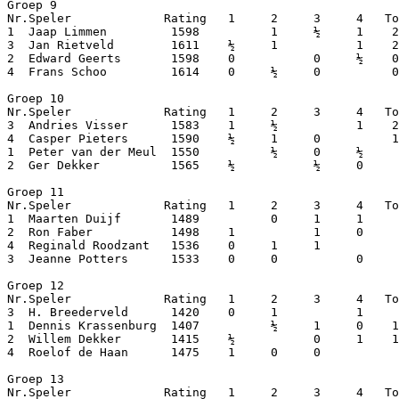
Groep 9

Nr.Speler             Rating   1     2     3     4   To
1  Jaap Limmen         1598          1     ½     1    2
3  Jan Rietveld        1611    ½     1           1    2
2  Edward Geerts       1598    0           0     ½    0
4  Frans Schoo         1614    0     ½     0          0
Groep 10

Nr.Speler             Rating   1     2     3     4   To
3  Andries Visser      1583    1     ½           1    2
4  Casper Pieters      1590    ½     1     0          1
1  Peter van der Meul  1550          ½     0     ½     
2  Ger Dekker          1565    ½           ½     0     
Groep 11

Nr.Speler             Rating   1     2     3     4   To
1  Maarten Duijf       1489          0     1     1     
2  Ron Faber           1498    1           1     0     
4  Reginald Roodzant   1536    0     1     1           
3  Jeanne Potters      1533    0     0           0     
Groep 12

Nr.Speler             Rating   1     2     3     4   To
3  H. Breederveld      1420    0     1           1     
1  Dennis Krassenburg  1407          ½     1     0    1
2  Willem Dekker       1415    ½           0     1    1
4  Roelof de Haan      1475    1     0     0           
Groep 13

Nr.Speler             Rating   1     2     3     4   To