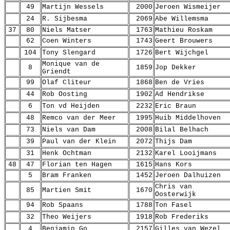
49
Martijn Wessels
2000
Jeroen Wismeijer
24
R. Sijbesma
2069
Abe Willemsma
37
80
Niels Matser
1763
Mathieu Roskam
62
Coen Winters
1743
Geert Brouwers
104
Tony Slengard
1726
Bert Wijchgel
Monique van de
8
1859
Jop Dekker
Griendt
99
Olaf Cliteur
1868
Ben de Vries
44
Rob Oosting
1902
Ad Hendrikse
6
Ton vd Heijden
2232
Eric Braun
48
Remco van der Meer
1995
Huib Middelhoven
73
Niels van Dam
2008
Bilal Belhach
39
Paul van der Klein
2072
Thijs Dam
31
Henk Ochtman
2132
Karel Looijmans
48
47
Florian ten Hagen
1615
Hans Kors
5
Bram Franken
1452
Jeroen Dalhuizen
Chris van
85
Martien Smit
1670
Oosterwijk
94
Rob Spaans
1788
Ton Fasel
32
Theo Weijers
1918
Rob Frederiks
4
Benjamin Go
2157
Gilles van Wezel