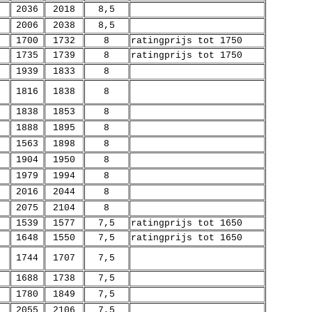
2036
2018
8,5
2006
2038
8,5
1700
1732
8
ratingprijs tot 1750
1735
1739
8
ratingprijs tot 1750
1939
1833
8
1816
1838
8
1838
1853
8
1888
1895
8
1563
1898
8
1904
1950
8
1979
1994
8
2016
2044
8
2075
2104
8
1539
1577
7,5
ratingprijs tot 1650
1648
1550
7,5
ratingprijs tot 1650
1744
1707
7,5
1688
1738
7,5
1780
1849
7,5
2055
2106
7,5