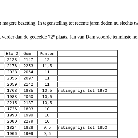
 magere bezetting. In tegenstelling tot recente jaren deden nu slecht
e
 verder dan de gedeelde 72
plaats. Jan van Dam scoorde tenminste nog 
Elo 2
Gem.
Punten
2128
2147
12
2176
2253
11,5
2028
2064
11
2056
2097
11
2059
2142
11
1763
1885
10,5
ratingprijs tot 1970
1988
2060
10,5
2215
2187
10,5
1736
1893
10
1993
1999
10
2080
2279
10
1824
1828
9,5
ratingprijs tot 1850
1906
1909
9,5