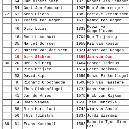
64
Jan Albert Smit
1872
Robert Jan Schaper
54
Gert-Jan Goedhart
1907
Rob Scheermeijer
72
61
Arno Eliëns
1882
Marieke Versmissen
83
Yorick ten Hagen
1633
Remco ten Hagen
Robin van
46
Olav Lucas
1833
Cappelleveen
18
Rene Lasschuit
1704
Rob Thijssing
35
Marcel Schröer
1958
Pia van Rossum
21
Marten van der Veen
1821
Joost van Dongen
10
Dirk Slikker
1860
Jan van Dam
80
20
Henk vd Berg
1464
George Tadrous
16
Rins Brijker
1514
Geert Renkema
53
David Kips
1650
Renzo Finkenflugel
9
Richard Groothedde
1500
Rob van Haastere
52
Theo Finkenflugel
1732
Hans Kamstra
41
Jan de Vries
1575
Erik van Rijkom
14
Coen Venema
1650
Theo Hendriks
58
Rien Hartelust
1742
Wim van Amstel
56
Thys Tuinstra
1837
Jordi Wiersma
Babette Tjon Sien
89
81
Frans Kerkhoff
1583
Fat