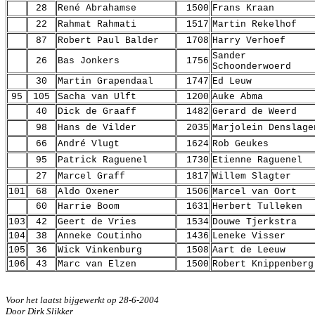
28
René Abrahamse
1500
Frans Kraan
22
Rahmat Rahmati
1517
Martin Rekelhof
87
Robert Paul Balder
1708
Harry Verhoef
Sander
26
Bas Jonkers
1756
Schoonderwoerd
30
Martin Grapendaal
1747
Ed Leuw
95
105
Sacha van Ulft
1200
Auke Abma
40
Dick de Graaff
1482
Gerard de Weerd
98
Hans de Vilder
2035
Marjolein Denslage
66
André Vlugt
1624
Rob Geukes
95
Patrick Raguenel
1730
Etienne Raguenel
27
Marcel Graff
1817
Willem Slagter
101
68
Aldo Oxener
1506
Marcel van Oort
60
Harrie Boom
1631
Herbert Tulleken
103
42
Geert de Vries
1534
Douwe Tjerkstra
104
38
Anneke Coutinho
1436
Leneke Visser
105
36
Wick Vinkenburg
1508
Aart de Leeuw
106
43
Marc van Elzen
1500
Robert Knippenberg
Voor het laatst bijgewerkt op 28-6-2004
Door Dirk Slikker