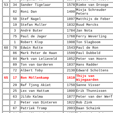
53
34
Sander Tigelaar
1578
Rimke van Drooge
Misja Schreuder
82
Roni Dan
1400
Peters
50
Stef Nagel
1897
Matthijs de Feber
19
Stefan Muller
1832
Ruud Mercks
3
André Buter
1784
Jan Nota
75
Paul de Jager
1768
Ferry Weverling
1
Robert Klop
1908
Ton Slagboom
60
78
Edwin Rutte
1543
Paul de Ron
86
Mark Peter de Haan
1599
Paul Dubbeld
84
Mark van Lelieveld
1852
Peter van Hoorn
89
Ton van Garderen
1837
Hans Radder
72
Albert Toby
2130
Edward Scholtens
Thijs van
65
17
Ron Möllenkamp
1610
Wijngaarden
29
Raf Tjong Akiet
1750
Sanne Visser
25
Lex van Hattum
1800
Erik Thunnissen
63
Jildo Kalma
1877
Peter van der Werf
2
Peter van Dinteren
1822
Rob Zink
67
Patriek Tromp
2003
Daan Schaink