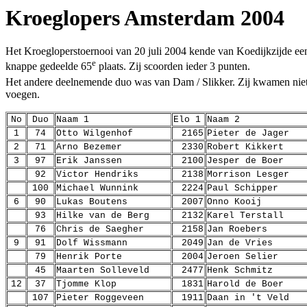
Kroeglopers Amsterdam 2004
Het Kroegloperstoernooi van 20 juli 2004 kende van Koedijkzijde een
e
knappe gedeelde 65
plaats. Zij scoorden ieder 3 punten.
Het andere deelnemende duo was van Dam / Slikker. Zij kwamen niet
voegen.
No
Duo
Naam 1
Elo 1
Naam 2
1
74
Otto Wilgenhof
2165
Pieter de Jager
2
71
Arno Bezemer
2330
Robert Kikkert
3
97
Erik Janssen
2100
Jesper de Boer
92
Victor Hendriks
2138
Morrison Lesger
100
Michael Wunnink
2224
Paul Schipper
6
90
Lukas Boutens
2007
Onno Kooij
93
Hilke van de Berg
2132
Karel Terstall
76
Chris de Saegher
2158
Jan Roebers
9
91
Dolf Wissmann
2049
Jan de Vries
79
Henrik Porte
2004
Jeroen Selier
45
Maarten Solleveld
2477
Henk Schmitz
12
37
Tjomme Klop
1831
Harold de Boer
107
Pieter Roggeveen
1911
Daan in 't Veld