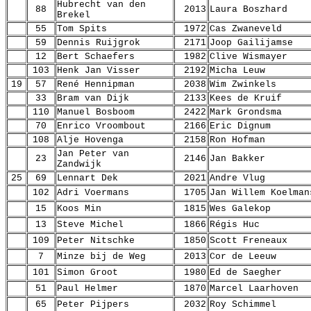
Hubrecht van den
88
2013
Laura Boszhard
Brekel
55
Tom Spits
1972
Cas Zwaneveld
59
Dennis Ruijgrok
2171
Joop Gailijamse
12
Bert Schaefers
1982
Clive Wismayer
103
Henk Jan Visser
2192
Micha Leuw
19
57
René Hennipman
2038
Wim Zwinkels
33
Bram van Dijk
2133
Kees de Kruif
110
Manuel Bosboom
2422
Mark Grondsma
70
Enrico Vroombout
2166
Eric Dignum
108
Alje Hovenga
2158
Ron Hofman
Jan Peter van
23
2146
Jan Bakker
Zandwijk
25
69
Lennart Dek
2021
Andre Vlug
102
Adri Voermans
1705
Jan Willem Koelman
15
Koos Min
1815
Wes Galekop
13
Steve Michel
1866
Régis Huc
109
Peter Nitschke
1850
Scott Freneaux
7
Minze bij de Weg
2013
Cor de Leeuw
101
Simon Groot
1980
Ed de Saegher
51
Paul Helmer
1870
Marcel Laarhoven
65
Peter Pijpers
2032
Roy Schimmel