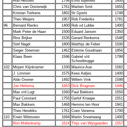
Rob Hessels
1754
Enno Bijleveld
1400
Chris van Oosterwijk
1761
Martien Smit
1655
Kristian Toirkens
1802
Ilir Gjoshi
1748
Theo Weijers
1957
Rob Frederiks
1781
96.
Bernard Rienks
1400
Rob vd Lubbe
1400
Mark Peter de Haan
1500
Eduard Jansen
1350
Rins Brijker
1535
Gerard Renkema
1548
Stef Nagel
1800
Matthijs de Feber
1500
Sieger Steeman
1462
Etiënne Goudriaan
1856
Klaas Been
1596
Gabriel v/d
1799
Schootbrugge
102.
Mirjam Klijnkramer
1330
Maurice Aue
1582
J. Limmen
1575
Kees Aafjes
1400
Aldo Oxener
1492
Willem Vink
1598
Jan Hettema
1663
Dick Brugman
1446
Max v/d Lugt
1560
Paul Bekkers
1550
Paul Constant
1755
Gerlof Knaape
1551
Max Bakkers
1468
Hemmo ten Hoor
1941
Theo Hendriks
1761
Coen Venema
1700
110.
Erwin Witteveen
1694
Martin Snoerwang
1400
Ron Mollenkamp
1614
Thijs van Wijngaarden
1557