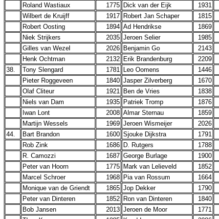
Roland Wastiaux
1775
Dick van der Eijk
1931
Wilbert de Kruijff
1917
Robert Jan Schaper
1815
Robert Oosting
1894
Ad Hendrikse
1869
Niek Strijkers
2035
Jeroen Selier
1985
Gilles van Wezel
2026
Benjamin Go
2143
Henk Ochtman
2132
Erik Brandenburg
2209
38.
Tony Slengard
1781
Leo Oomens
1446
Pieter Roggeveen
1840
Jasper Zilverberg
1670
Olaf Cliteur
1921
Ben de Vries
1838
Niels van Dam
1935
Patriek Tromp
1876
Iwan Lont
2008
Almar Sternau
1859
Martijn Wessels
1969
Jeroen Wismeijer
2026
44.
Bart Brandon
1600
Sjouke Dijkstra
1791
Rob Zink
1686
D. Rutgers
1788
R. Camozzi
1687
George Burlage
1900
Peter van Hoorn
1775
Mark van Lelieveld
1852
Marcel Schroer
1968
Pia van Rossum
1664
Monique van de Griendt
1865
Jop Dekker
1790
Peter van Dinteren
1852
Ron van Dinteren
1840
Bob Jansen
2013
Jeroen de Moor
1771