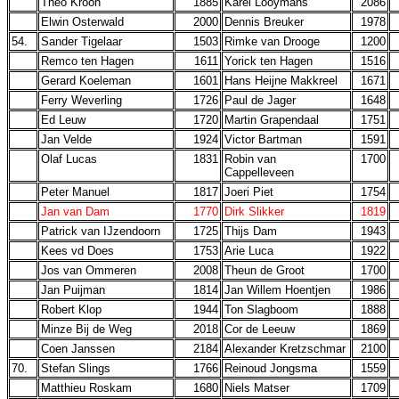
Theo Kroon
1885
Karel Looymans
2086
Elwin Osterwald
2000
Dennis Breuker
1978
54.
Sander Tigelaar
1503
Rimke van Drooge
1200
Remco ten Hagen
1611
Yorick ten Hagen
1516
Gerard Koeleman
1601
Hans Heijne Makkreel
1671
Ferry Weverling
1726
Paul de Jager
1648
Ed Leuw
1720
Martin Grapendaal
1751
Jan Velde
1924
Victor Bartman
1591
Olaf Lucas
1831
Robin van
1700
Cappelleveen
Peter Manuel
1817
Joeri Piet
1754
Jan van Dam
1770
Dirk Slikker
1819
Patrick van IJzendoorn
1725
Thijs Dam
1943
Kees vd Does
1753
Arie Luca
1922
Jos van Ommeren
2008
Theun de Groot
1700
Jan Puijman
1814
Jan Willem Hoentjen
1986
Robert Klop
1944
Ton Slagboom
1888
Minze Bij de Weg
2018
Cor de Leeuw
1869
Coen Janssen
2184
Alexander Kretzschmar
2100
70.
Stefan Slings
1766
Reinoud Jongsma
1559
Matthieu Roskam
1680
Niels Matser
1709