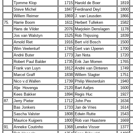
Tjomme Klop
1715
Harold de Boer
1819
Steve Michel
1847
Ferdinand Deyl
1800
Willem Reimer
1869
J. van Leusden
1866
75.
Harrie Boom
1611
Herbert Tulleken
1582
Hans de Vilder
2076
Marjolein Denslagen
1178
Jos van Walstyn
1525
Rob Thijssing
1839
Arnold Riet
1916
Bert v/d Bosch
1500
Wim Veelenturf
1745
Gert van IJperen
1700
André Buter
1773
Jan Nota
1720
Robert Paul Balder
1735
Erik Jan Morren
1765
Frank van Luyn
1812
André van Dinteren
1749
Marcel Graff
1838
Willem Slagter
1751
Nico v.d.Wallen
1739
Philip Westerduin
1940
Alje Hovenga
2120
Bart Aafjes
1600
Kees Bakker
1894
Regis Huc
1927
87.
Jerry Pieter
1712
John Pex
1634
Bas Jonkers
1733
Jan de Vries
1614
Sascha Valster
1808
Edwin Rutte
1543
Maurice Kuijpers
1800
Rob van Haastere
1669
91.
Anneke Coutinho
1368
Leneke Visser
1377