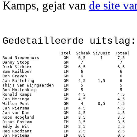
Kamps, gejat van
de site v
Gedetailleerde uitslag:
                       Titel  Schaak Sj/Quiz  Totaal   
Ruud Niewenhuis          GM    6,5      1      7,5     
Danny Stoop              GM     7               7      
Dirk Slikker             GM    6,5             6,5     
Sam Kuilboer             IM     6               6      
Ron Greven               GM     6               6      
Jan Barteling            GM    4,5     1,5      6      
Thijs van Wijngaarden    IM     5               5      
Ron Möllenkamp           GM     5               5      
Ronald Kamps             IM    4,5             4,5     
Jan Meringa              GM    4,5             4,5     
Willem Punt              GM     4      0,5     4,5     
Jan Piersma              IM    4,5             4,5     
Jan van Dam              GM    4,5             4,5     
Koos Hoogland            IM    3,5             3,5     
Rinus Roskam             IM    3,5             3,5     
Eddy de Wit              IM    2,5             2,5     
Jan Hettema              IM    0,5             0,5     