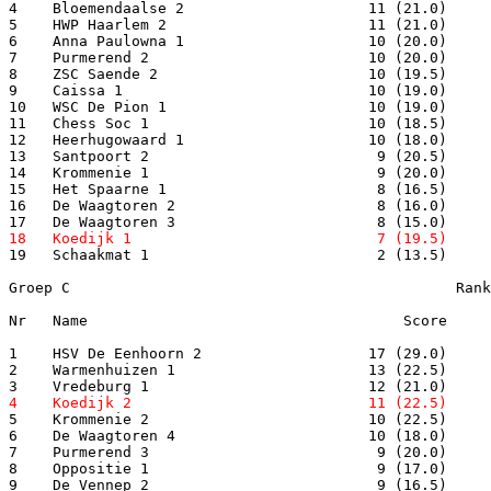
4    Bloemendaalse 2                     11 (21.0)     
5    HWP Haarlem 2                       11 (21.0)     
6    Anna Paulowna 1                     10 (20.0)     
7    Purmerend 2                         10 (20.0)     
8    ZSC Saende 2                        10 (19.5)     
9    Caissa 1                            10 (19.0)     
10   WSC De Pion 1                       10 (19.0)     
11   Chess Soc 1                         10 (18.5)     
12   Heerhugowaard 1                     10 (18.0)     
13   Santpoort 2                          9 (20.5)     
14   Krommenie 1                          9 (20.0)     
15   Het Spaarne 1                        8 (16.5)     
16   De Waagtoren 2                       8 (16.0)     
19   Schaakmat 1                          2 (13.5)     
Groep C                                            Rank
Nr   Name                                    Score     
1    HSV De Eenhoorn 2                   17 (29.0)     
2    Warmenhuizen 1                      13 (22.5)     
5    Krommenie 2                         10 (22.5)     
6    De Waagtoren 4                      10 (18.0)     
7    Purmerend 3                          9 (20.0)     
8    Oppositie 1                          9 (17.0)     
9    De Vennep 2                          9 (16.5)     