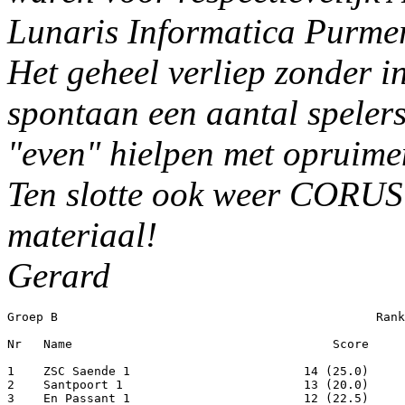
Lunaris Informatica Purme
Het geheel verliep zonder i
spontaan een aantal speler
"even" hielpen met opruime
Ten slotte ook weer CORUS 
materiaal!
Gerard
Groep B                                            Rank
Nr   Name                                    Score     
1    ZSC Saende 1                        14 (25.0)     
2    Santpoort 1                         13 (20.0)     
3    En Passant 1                        12 (22.5)     