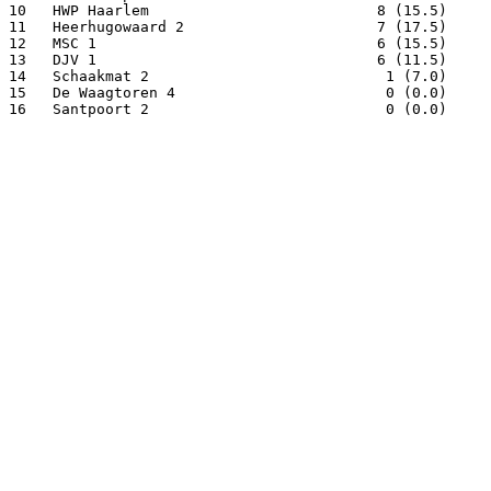
10   HWP Haarlem                          8 (15.5)     
11   Heerhugowaard 2                      7 (17.5)     
12   MSC 1                                6 (15.5)     
13   DJV 1                                6 (11.5)     
14   Schaakmat 2                           1 (7.0)     
15   De Waagtoren 4                        0 (0.0)     
16   Santpoort 2                           0 (0.0)     