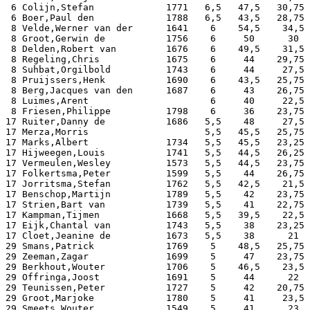
 6 Colijn,Stefan             1771   6,5   47,5   30,75 
 6 Boer,Paul den             1788   6,5   43,5   28,75 
 8 Velde,Werner van der      1641    6    54,5    34,5 
 8 Groot,Gerwin de           1756    6     50      30  
 8 Delden,Robert van         1676    6    49,5    31,5 
 8 Regeling,Chris            1675    6     44    29,75 
 8 Suhbat,Orgilbold          1743    6     44     27,5 
 8 Pruijssers,Henk           1690    6    43,5   25,75 
 8 Berg,Jacques van den      1687    6     43    26,75 
 8 Luimes,Arent                      6     40     22,5 
 8 Friesen,Philippe          1798    6     36    23,75 
17 Ruiter,Danny de           1686   5,5    48     27,5 
17 Merza,Morris                     5,5   45,5   25,75 
17 Marks,Albert              1734   5,5   45,5   23,25 
17 Hijweegen,Louis           1741   5,5   44,5   26,25 
17 Vermeulen,Wesley          1573   5,5   44,5   23,75 
17 Folkertsma,Peter          1599   5,5    44    26,75 
17 Jorritsma,Stefan          1762   5,5   42,5    21,5 
17 Benschop,Martijn          1789   5,5    42    23,75 
17 Strien,Bart van           1739   5,5    41    22,75 
17 Kampman,Tijmen            1668   5,5   39,5    22,5 
17 Eijk,Chantal van          1743   5,5    38    23,25 
17 Cloet,Jeanine de          1673   5,5    38      21  
29 Smans,Patrick             1769    5    48,5   25,75 
29 Zeeman,Zagar              1699    5     47    23,75 
29 Berkhout,Wouter           1706    5    46,5    23,5 
29 Offringa,Joost            1691    5     44      22  
29 Teunissen,Peter           1727    5     42    20,75 
29 Groot,Marjoke             1780    5     41     23,5 
29 Smeets,Wouter             1549    5     41      23  