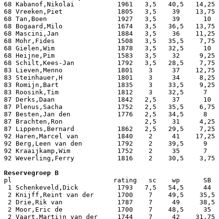
68 Kabanof,Nikolai           1961   3,5   40,5   14,25 
68 Vreeken,Piet              1805   3,5    39    13,75 
68 Tan,Boen                  1927   3,5    39      10  
68 Bogaard,Milo              1674   3,5   36,5   13,75 
68 Mascini,Jan               1884   3,5    36    11,25 
68 Mohr,Fides                1508   3,5   35,5    7,75 
68 Gielen,Wim                1878   3,5   32,5     10  
68 Heijne,Pim                1583   3,5    32     9,25 
68 Schilt,Kees-Jan           1792   3,5   28,5    7,75 
83 Lieven,Menno              1801    3     37    12,75 
83 Steinhauer,H              1801    3     34     8,25 
83 Romijn,Bart               1835    3    33,5    9,25 
83 Roosink,Tim               1812    3    32,5     7   
87 Derks,Daan                1842   2,5    37      10  
87 Plenus,Sacha              1752   2,5   35,5    6,75 
87 Besten,Jan den            1776   2,5   34,5     8   
87 Brachten,Ron                     2,5    31     4,25 
87 Lippens,Bernard           1862   2,5   29,5    7,25 
92 Haren,Marcel van          1840    2     41    17,25 
92 Berg,Leen van den         1792    2    39,5     9   
92 Kraaijkamp,Wim            1752    2     35      7   
92 Weverling,Ferry           1816    2    30,5    3,75 
pl                          rating   sc    wp      SB  
 1 Schenkeveld,Dick          1793   7,5   54,5     44  
 2 Knijff,Reint van der      1700    7    49,5    35,5 
 2 Drie,Rik van              1787    7     49     38,5 
 2 Moor,Eric de              1700    7    48,5     35  
 2 Vaart,Martijn van der     1744    7     42    31,75 