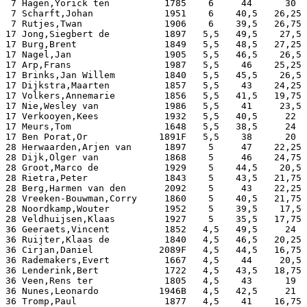
 7 Hagen,Yorick ten          1785    6     44      30  
 7 Scharft,Johan             1951    6    40,5   26,25 
 7 Rutjes,Twan               1906    6    39,5   26,75 
17 Jong,Siegbert de          1897   5,5   49,5    27,5 
17 Burg,Brent                1849   5,5   48,5   27,25 
17 Nagel,Jan                 1905   5,5   46,5    26,5 
17 Arp,Frans                 1987   5,5    46    25,25 
17 Brinks,Jan Willem         1840   5,5   45,5    26,5 
17 Dijkstra,Maarten          1857   5,5    43    24,25 
17 Volkers,Annemarie         1856   5,5   41,5   19,75 
17 Nie,Wesley van            1986   5,5    41     23,5 
17 Verkooyen,Kees            1932   5,5   40,5     22  
17 Meurs,Tom                 1648   5,5   38,5     24  
17 Ben Porat,Or             1891F   5,5    38      20  
28 Herwaarden,Arjen van      1897    5     47    22,25 
28 Dijk,Olger van            1868    5     46    24,75 
28 Groot,Marco de            1929    5    44,5    20,5 
28 Rietra,Peter              1843    5    43,5   21,75 
28 Berg,Harmen van den       2092    5     43    22,25 
28 Vreeken-Bouwman,Corry     1860    5    40,5   21,75 
28 Noordkamp,Wouter          1952    5    39,5    17,5 
28 Veldhuijsen,Klaas         1927    5    35,5   17,75 
36 Geeraets,Vincent          1852   4,5   49,5     24  
36 Ruijter,Klaas de          1840   4,5   46,5   20,25 
36 Cirjan,Daniel            2089F   4,5   44,5   16,75 
36 Rademakers,Evert          1667   4,5    44     20,5 
36 Lenderink,Bert            1722   4,5   43,5   18,75 
36 Veen,Rens ter             1805   4,5    43      19  
36 Nunes,Leonardo           1946B   4,5   42,5     21  
36 Tromp,Paul                1877   4,5    41    16,75 