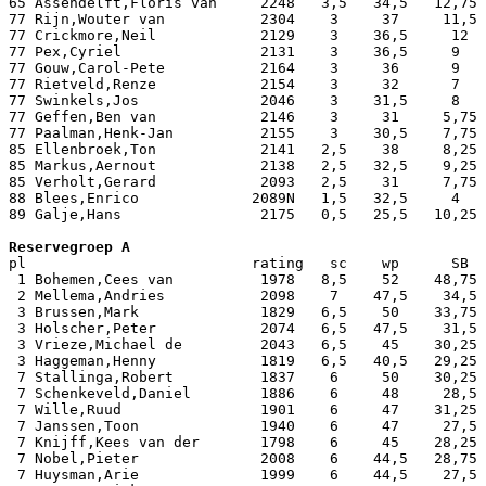
65 Assendelft,Floris van     2248   3,5   34,5   12,75 
77 Rijn,Wouter van           2304    3     37     11,5 
77 Crickmore,Neil            2129    3    36,5     12  
77 Pex,Cyriel                2131    3    36,5     9   
77 Gouw,Carol-Pete           2164    3     36      9   
77 Rietveld,Renze            2154    3     32      7   
77 Swinkels,Jos              2046    3    31,5     8   
77 Geffen,Ben van            2146    3     31     5,75 
77 Paalman,Henk-Jan          2155    3    30,5    7,75 
85 Ellenbroek,Ton            2141   2,5    38     8,25 
85 Markus,Aernout            2138   2,5   32,5    9,25 
85 Verholt,Gerard            2093   2,5    31     7,75 
88 Blees,Enrico             2089N   1,5   32,5     4   
89 Galje,Hans                2175   0,5   25,5   10,25 
pl                          rating   sc    wp      SB  
 1 Bohemen,Cees van          1978   8,5    52    48,75 
 2 Mellema,Andries           2098    7    47,5    34,5 
 3 Brussen,Mark              1829   6,5    50    33,75 
 3 Holscher,Peter            2074   6,5   47,5    31,5 
 3 Vrieze,Michael de         2043   6,5    45    30,25 
 3 Haggeman,Henny            1819   6,5   40,5   29,25 
 7 Stallinga,Robert          1837    6     50    30,25 
 7 Schenkeveld,Daniel        1886    6     48     28,5 
 7 Wille,Ruud                1901    6     47    31,25 
 7 Janssen,Toon              1940    6     47     27,5 
 7 Knijff,Kees van der       1798    6     45    28,25 
 7 Nobel,Pieter              2008    6    44,5   28,75 
 7 Huysman,Arie              1999    6    44,5    27,5 