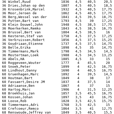
36 Winkel,Ruud               1836   4,5   40,5    20,5 
36 Dries,Johan op den        1807   4,5   40,5    18,5 
36 Krosenbrink,Marcel        1932   4,5   40,5   17,75 
36 Moor,Jeroen de            1862   4,5   40,5   17,75 
36 Berg,Wessel van der       1841   4,5   39,5   18,75 
36 Putten,Bart van           1793   4,5    39    17,25 
36 Klein Douwel,John         1948   4,5   38,5   17,75 
36 Moerkerken,Remko          1843   4,5   38,5   16,75 
36 Brussel,Bert van          1804   4,5   38,5     16  
36 Kesteren,Stef van         1758   4,5   37,5   17,25 
36 Verkruissen,Robert        1856   4,5   37,5   15,25 
36 Goudriaan,Etienne         1737   4,5   37,5   14,75 
36 Belle,Erika               1898   4,5    35    14,75 
36 Timmermans,Mark           1798   4,5   34,5    14,5 
36 Mostertman,Loek           1988   4,5   34,5   13,25 
36 Abels,HA                  1885   4,5    33      15  
60 Roggeveen,Wouter          1777    4    45,5     20  
60 Snoek,Peter               1899    4    42,5   16,75 
60 Lindhout,Danny            1690    4    40,5   16,75 
60 Gruenhagen,Marc           1892    4    39,5    14,5 
60 Houtman,Bart              1849    4     38      17  
60 Fassaert,Desire JM        1837    4    37,5     14  
60 Adriaanse,Ben             1867    4     37      15  
60 Hartog,Marc               1906    4    31,5   12,25 
68 Broekhuis,Jan             1857   3,5   45,5   16,75 
68 Kossen,Johan              1897   3,5    43    16,75 
68 Loose,Rob                 1828   3,5   42,5   15,75 
68 Timmermans,Adri           1768   3,5   42,5     15  
68 Crefcoeur,Remco           1864   3,5    41    12,75 
68 Renswoude,Jeffrey van     1849   3,5   40,5    15,5 