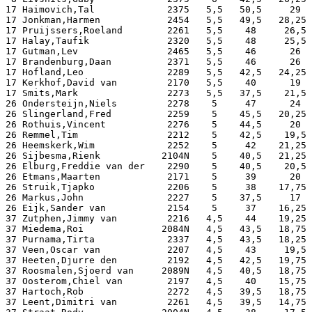
17 Haimovich,Tal             2375   5,5   50,5     29  
17 Jonkman,Harmen            2454   5,5   49,5   28,25 
17 Pruijssers,Roeland        2261   5,5    48     26,5 
17 Halay,Taufik              2320   5,5    48     25,5 
17 Gutman,Lev                2465   5,5    46      26  
17 Brandenburg,Daan          2371   5,5    46      26  
17 Hofland,Leo               2289   5,5   42,5   24,25 
17 Kerkhof,David van         2170   5,5    40      19  
17 Smits,Mark                2273   5,5   37,5    21,5 
26 Ondersteijn,Niels         2278    5     47      24  
26 Slingerland,Fred          2259    5    45,5   20,25 
26 Rothuis,Vincent           2276    5    44,5     20  
26 Remmel,Tim                2212    5    42,5    19,5 
26 Heemskerk,Wim             2252    5     42    21,25 
26 Sijbesma,Rienk           2104N    5    40,5   21,25 
26 Elburg,Freddie van der    2290    5    40,5    20,5 
26 Etmans,Maarten            2171    5     39      20  
26 Struik,Tjapko             2206    5     38    17,75 
26 Markus,John               2227    5    37,5     17  
26 Eijk,Sander van           2154    5     37    16,25 
37 Zutphen,Jimmy van         2216   4,5    44    19,25 
37 Miedema,Roi              2084N   4,5   43,5   18,75 
37 Purnama,Tirta             2337   4,5   43,5   18,25 
37 Veen,Oscar van            2207   4,5    43     19,5 
37 Heeten,Djurre den         2192   4,5   42,5   19,75 
37 Roosmalen,Sjoerd van     2089N   4,5   40,5   18,75 
37 Oosterom,Chiel van        2197   4,5    40    15,75 
37 Hartoch,Rob               2272   4,5   39,5   18,75 
37 Leent,Dimitri van         2261   4,5   39,5   14,75 