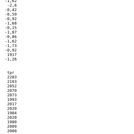
  -1,62

   -2,6

  -0,42

  -0,59

  -0,92

  -1,68

  -0,15

  -1,87

  -0,86

  -1,62

  -1,73

  -0,92

   1917

  -1,26

   tpr

   2283

   2103

   2052

   2070

   2073

   1993

   2017

   2020

   1984

   2020

   1980

   2009

   2000
