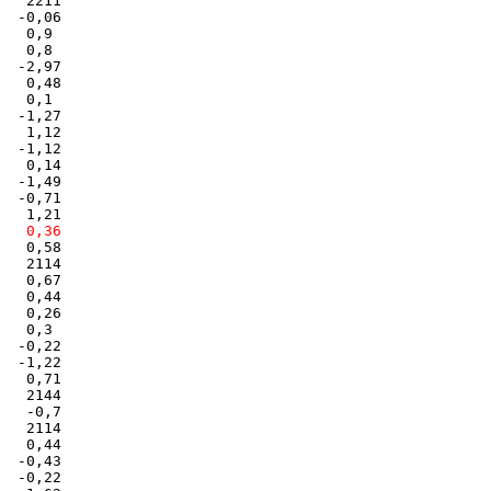
   2211

  -0,06

   0,9

   0,8

  -2,97

   0,48

   0,1

  -1,27

   1,12

  -1,12

   0,14

  -1,49

  -0,71

   0,58

   2114

   0,67

   0,44

   0,26

   0,3

  -0,22

  -1,22

   0,71

   2144

   -0,7

   2114

   0,44

  -0,43

  -0,22
