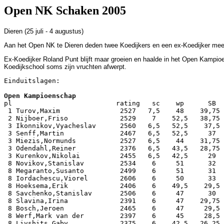
Open NK Schaken 2005
Dieren (25 juli - 4 augustus)
Aan het Open NK te Dieren deden twee Koedijkers en een ex-Koedijker mee.
Ex-Koedijker Roland Punt blijft maar groeien en haalde in het Open Kampioe
Koedijkschool soms zijn vruchten afwerpt.
Einduitslagen:

pl                          rating   sc    wp      SB

 1 Turov,Maxim               2527   7,5    48    39,75 
 2 Nijboer,Friso             2529    7    52,5   38,75 
 3 Ikonnikov,Vyacheslav      2560   6,5   52,5    37,5 
 3 Senff,Martin              2467   6,5   52,5     37  
 3 Miezis,Normunds           2527   6,5    44    31,75 
 3 Odendahl,Reiner           2376   6,5   43,5   28,75 
 3 Kurenkov,Nikolai          2455   6,5   42,5     29  
 8 Novikov,Stanislav         2534    6     51      32  
 8 Megaranto,Susanto         2499    6     51      31  
 8 Iordachescu,Viorel        2606    6     50      33  
 8 Hoeksema,Erik             2406    6    49,5    29,5 
 8 Savchenko,Stanislav       2506    6     47      30  
 8 Slavina,Irina             2391    6     47    29,75 
 8 Bosch,Jeroen              2465    6     47     29,5 
 8 Werf,Mark van der         2397    6     45     28,5 
 8 Livshits,Gaby             2375    6    42,5   26,25 