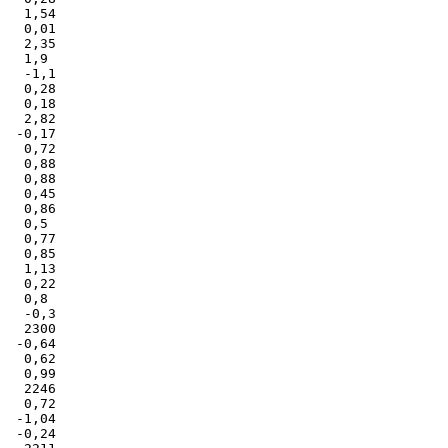
   1,54

   0,01

   2,35

   1,9

   -1,1

   0,28

   0,18

   2,82

  -0,17

   0,72

   0,88

   0,88

   0,45

   0,86

   0,5

   0,77

   0,85

   1,13

   0,22

   0,8

   -0,3

   2300

  -0,64

   0,62

   0,99

   2246

   0,72

  -1,04

  -0,24
