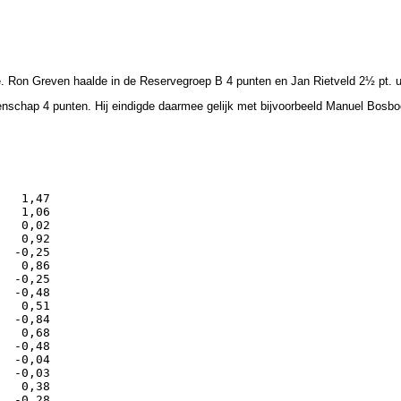
 Ron Greven haalde in de Reservegroep B 4 punten en Jan Rietveld 2½ pt. ui
nschap 4 punten. Hij eindigde daarmee gelijk met bijvoorbeeld Manuel Bosboom
   1,47

   1,06

   0,02

   0,92

  -0,25

   0,86

  -0,25

  -0,48

   0,51

  -0,84

   0,68

  -0,48

  -0,04

  -0,03

   0,38

  -0,28
