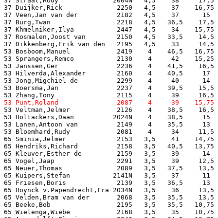
37 Straat,Rody              2004N   4,5    38     17,5 
37 Duijker,Rick              2250   4,5    37    16,75 
37 Veen,Jan van der          2182   4,5    37      15  
37 Burg,Twan                 2218   4,5   36,5    17,5 
37 Khmelniker,Ilya           2447   4,5    34    15,75 
37 Rosmalen,Joost van        2150   4,5   33,5    14,5 
37 Dikkenberg,Erik van den   2195   4,5    33     14,5 
53 Bosboom,Manuel            2419    4    46,5   16,75 
53 Sprangers,Remco           2130    4     42    15,25 
53 Janssen,Ger               2236    4    41,5    16,5 
53 Hilverda,Alexander        2160    4    40,5     17  
53 Jong,Migchiel de          2299    4     40      14  
53 Boersma,Jan               2237    4    39,5    15,5 
53 Veltman,Jelmer            2126    4    38,5    16,5 
53 Holtackers,Daan          2024N    4    38,5     15  
53 Lanen,Antoon van          2149    4    35,5     13  
53 Bloemhard,Rudy            2081    4     34     11,5 
65 Sminia,Jelmer             2153   3,5    41    14,75 
65 Hendriks,Richard          2158   3,5   40,5   13,75 
65 Kleuver,Esther de         2159   3,5    39      14  
65 Vogel,Jaap                2291   3,5    39     12,5 
65 Neuer,Thomas              2089   3,5   37,5    13,5 
65 Kuipers,Stefan           2141N   3,5    37      11  
65 Friesen,Boris             2139   3,5   36,5     13  
65 Hoynck v.Papendrecht,Fra 2034N   3,5    36     13,5 
65 Velden,Bram van der       2068   3,5   35,5    13,5 
65 Beeke,Bob                 2195   3,5   35,5   10,75 
65 Wielenga,Wiebe            2168   3,5    35    10,75 