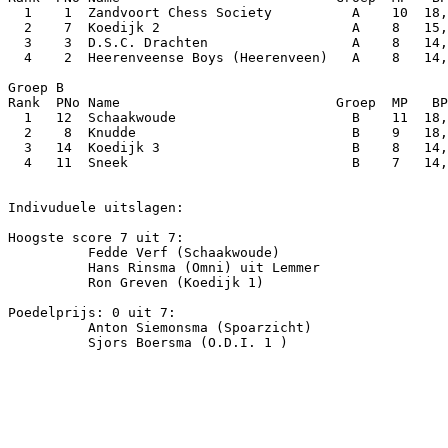
  1    1  Zandvoort Chess Society          A    10  18,
  2    7  Koedijk 2                        A    8   15,
  3    3  D.S.C. Drachten                  A    8   14,
  4    2  Heerenveense Boys (Heerenveen)   A    8   14,
Groep B

Rank  PNo Name                           Groep  MP   BP
  1   12  Schaakwoude                      B    11  18,
  2    8  Knudde                           B    9   18,
  3   14  Koedijk 3                        B    8   14,
  4   11  Sneek                            B    7   14,
Indivuduele uitslagen:

Hoogste score 7 uit 7:

          Fedde Verf (Schaakwoude)

          Hans Rinsma (Omni) uit Lemmer

          Ron Greven (Koedijk 1)

Poedelprijs: 0 uit 7:

          Anton Siemonsma (Spoarzicht)

          Sjors Boersma (O.D.I. 1 )