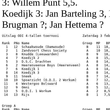
3: Willem Punt 5,5.
Koedijk 3: Jan Barteling 3
Brugman ?; Jan Hettema ?
Uitslag ODI 4-tallen toernooi            Zaterdag 3 feb
Rank  PNo Name                           Groep  MP   BP
  1   12  Schaakwoude (Damwoude)           B    11  18,
  2    1  Zandvoort Chess Society          A    10  18,
  3    8  Knudde (Leeuwarden)              B    9   18,
  4    7  Koedijk 2                        A    8   15,
  5    3  D.S.C. Drachten                  A    8   14,
  6    2  Heerenveense Boys (Heerenveen)   A    8   14,
  7    6  Koedijk 1                        A    8   14,
  8   14  Koedijk 3                        B    8   14,
  9   11  Sneek                            B    7   14,
 10   10  Spoarzicht (O.D.I. 2 Workum)     B    7   12,
 11    4  Westergoo Bolsward               A    6   13,
 12    9  Omni                             B    5   12,
 13    5  O.D.I. 1 Workum                  A    2   8,5
 14   13  Rijs                             B    1   7,5
Groep A

Rank  PNo Name                           Groep  MP   BP