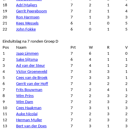
18
Adri Maijers
7
2
1
4
19
Gerrit Peereboom
7
2
1
4
20
Ron Harmsen
7
1
3
3
21
Kees Wessels
6
1
0
5
22
John Fokke
6
0
1
5
Einduitslag na 7 ronden Groep D
Pos
Naam
Prt
W
R
V
1
Jaap Limmen
7
6
1
0
2
Sake Sijtsma
6
4
1
1
3
Ad van der Steur
7
4
1
2
4
Victor Groeneveld
7
3
3
1
5
Cees van de Broek
7
3
3
1
6
Gerrit van der Hoff
7
3
2
2
7
Frits Bouwman
7
2
4
1
8
Wim Prins
7
2
3
2
9
Wim Dam
7
2
3
2
10
Cees Haakman
7
3
1
3
11
Auke Nicolai
7
2
3
2
12
Herman Muller
7
2
3
2
13
Bert van der Does
7
3
1
3