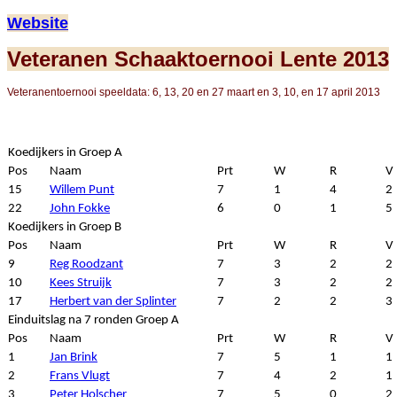
Website
Veteranen Schaaktoernooi Lente 2013
Veteranentoernooi speeldata: 6, 13, 20 en 27 maart en 3, 10, en 17 april 2013
Koedijkers in Groep A
Pos
Naam
Prt
W
R
V
15
Willem Punt
7
1
4
2
22
John Fokke
6
0
1
5
Koedijkers in Groep B
Pos
Naam
Prt
W
R
V
9
Reg Roodzant
7
3
2
2
10
Kees Struijk
7
3
2
2
17
Herbert van der Splinter
7
2
2
3
Einduitslag na 7 ronden Groep A
Pos
Naam
Prt
W
R
V
1
Jan Brink
7
5
1
1
2
Frans Vlugt
7
4
2
1
3
Peter Holscher
7
5
0
2