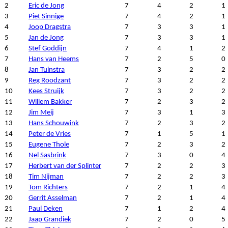
2
Eric de Jong
7
4
2
1
3
Piet Sinnige
7
4
2
1
4
Joop Dragstra
7
3
3
1
5
Jan de Jong
7
3
3
1
6
Stef Goddijn
7
4
1
2
7
Hans van Heems
7
2
5
0
8
Jan Tuinstra
7
3
2
2
9
Reg Roodzant
7
3
2
2
10
Kees Struijk
7
3
2
2
11
Willem Bakker
7
2
3
2
12
Jim Meij
7
3
1
3
13
Hans Schouwink
7
2
3
2
14
Peter de Vries
7
1
5
1
15
Eugene Thole
7
2
3
2
16
Nel Sasbrink
7
3
0
4
17
Herbert van der Splinter
7
2
2
3
18
Tim Nijman
7
2
2
3
19
Tom Richters
7
2
1
4
20
Gerrit Asselman
7
2
1
4
21
Paul Deken
7
1
2
4
22
Jaap Grandiek
7
2
0
5