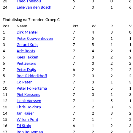
23
Theo Thiebou
6
0
0
6
24
Eelie van den Bosch
7
0
1
6
Einduitslag na 7 ronden Groep C
Pos
Naam
Prt
W
R
V
1
Dirk Mantel
7
4
3
0
2
Peter Couwenhoven
7
5
1
1
3
Gerard Kuijs
7
5
1
1
4
Arie Boots
7
4
2
1
5
Kees Takken
7
3
2
2
6
Piet Zegers
7
3
2
2
7
Peter Duijs
6
2
2
2
8
Roel Ridderikhoff
7
3
2
2
9
Co Pater
7
3
1
3
10
Peter Folkertsma
7
1
5
1
11
Piet Kerssens
7
3
1
3
12
Henk Vaessen
7
1
5
1
13
Chris Holdorp
7
2
3
2
14
Jan Haijer
7
2
3
2
15
Willem Punt
7
1
4
2
16
Ed Stolp
6
1
2
3
17
Rob Bouwman
7
2
2
3