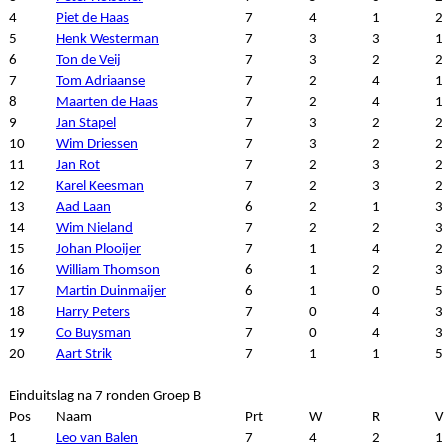
4
Piet de Haas
7
4
1
2
5
Henk Westerman
7
3
3
1
6
Ton de Veij
7
3
2
2
7
Tom Adriaanse
7
2
4
1
8
Maarten de Haas
7
2
4
1
9
Jan Stapel
7
3
2
2
10
Wim Driessen
7
3
2
2
11
Jan Rot
7
2
3
2
12
Karel Keesman
7
2
3
2
13
Aad Laan
6
2
1
3
14
Wim Nieland
7
2
2
3
15
Johan Plooijer
7
1
4
2
16
William Thomson
6
1
2
3
17
Martin Duinmaijer
6
1
0
5
18
Harry Peters
7
0
4
3
19
Co Buysman
7
0
4
3
20
Aart Strik
7
1
1
5
Einduitslag na 7 ronden Groep B
Pos
Naam
Prt
W
R
V
1
Leo van Balen
7
4
2
1