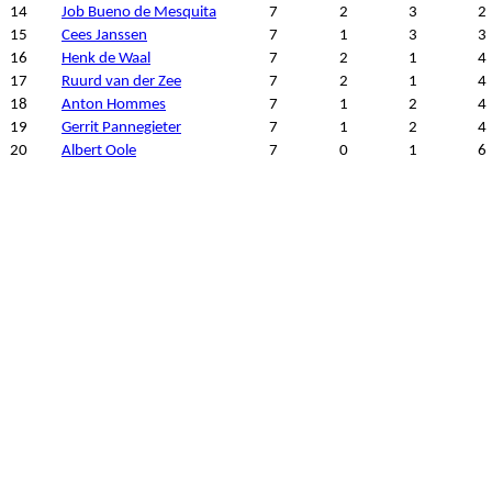
14
Job Bueno de Mesquita
7
2
3
2
15
Cees Janssen
7
1
3
3
16
Henk de Waal
7
2
1
4
17
Ruurd van der Zee
7
2
1
4
18
Anton Hommes
7
1
2
4
19
Gerrit Pannegieter
7
1
2
4
20
Albert Oole
7
0
1
6