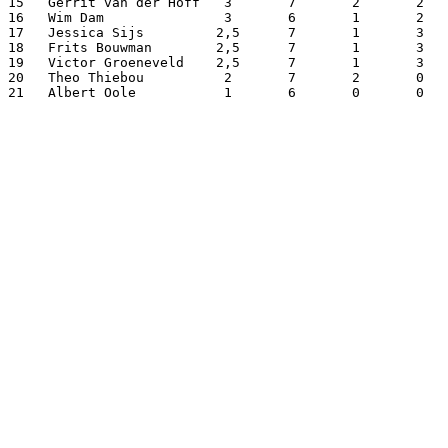
15   Gerrit van der Hoff   3       7       2       2   
16   Wim Dam               3       6       1       2   
17   Jessica Sijs         2,5      7       1       3   
18   Frits Bouwman        2,5      7       1       3   
19   Victor Groeneveld    2,5      7       1       3   
20   Theo Thiebou          2       7       2       0   
21   Albert Oole           1       6       0       0   