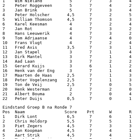
1    Wim Nieland           5       7       3       4   
2    Peter Roggeveen       5       7       4       2   
3    Jan Brink             5       7       3       4   
4    Peter Holscher       4,5      7       2       5   
5    William Thomson      4,5      7       3       3   
6    Karel Keesman         4       7       2       4   
7    Jan Rot               4       7       3       2   
8    Hans Leeuwerik        4       7       3       2   
9    Tom Adriaanse         4       7       4       0   
10   Frans Vlugt           4       7       2       4   
11   Fred Avis            3,5      7       3       1   
12   Jan Stapel            3       7       1       4   
13   Dirk Mantel           3       7       1       4   
14   Aad Laan              3       7       2       2   
15   Gerard Kuijs          3       6       1       2   
16   Henk van der Eng      3       7       1       4   
17   Maarten de Haas      2,5      7       1       3   
18   Peter Vogelenzang    2,5      7       1       3   
19   Ton de Veij          2,5      7       0       5   
20   Henk Westerman        2       7       2       0   
21   Albert Bouma          2       7       0       4   
22   Peter Duijs          0,5      7       0       1   
Eindstand Groep B na Ronde 7

Pos  Naam                Score    Prt      W       R   
1    Dirk Lont            6,5      7       6       1   
2    Chris Holdorp        5,5      7       5       1   
3    Piet Zegers          4,5      7       3       3   
4    Jan Koopman          4,5      7       4       1   
5    Aart Strik           4,5      7       4       1   