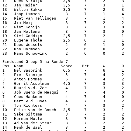
11   Kees Struijk         3,5      7       2       3   
12   Jan Haijer           3,5      7       3       1   
13   Willem Bakker        3,5      7       2       3   
14   Jaap Limmen           3       7       1       4   
15   Piet van Tellingen    3       7       1       4   
16   Jim Meij              3       7       2       2   
17   Piet Konijn           3       7       3       0   
18   Jan Hettema           3       7       3       0   
19   Stef Goddijn         2,5      7       2       1   
20   Eugene Thole         2,5      6       1       1   
21   Kees Wessels          2       6       1       0   
22   Ron Harmsen           2       6       0       2   
23   Hans Schouwink        2       6       0       2   
Eindstand Groep D na Ronde 7

Pos  Naam                Score    Prt      W       R   
1    Nel Sasbrink         6,5      7       6       1   
2    Piet Sinnige          5       7       4       2   
3    Anton Hommes          5       7       4       2   
4    Gerrit Asselman      4,5      7       3       3   
5    Ruurd v.d. Zee        4       7       3       2   
6    Job Bueno de Mesqui   4       7       4       0   
7    Cees Haakman          4       7       4       0   
8    Bert v.d. Does        4       7       3       2   
9    Tom Richters          4       7       3       2   
10   Eelie van de Bosch   3,5      7       3       1   
11   Sake Sijtsma          3       7       2       2   
12   Herman Muller         3       7       3       0   
13   Ad van der Steur      3       7       2       2   
14   Henk de Waal          3       7       2       2   