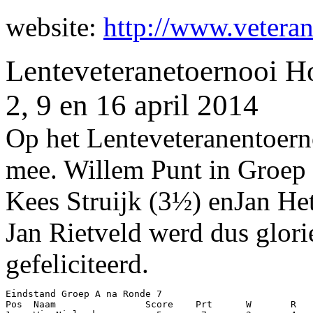
website:
http://www.vetera
Lenteveteranetoernooi Ho
2, 9 en 16 april 2014
Op het Lenteveteranentoern
mee. Willem Punt in Groep B
Kees Struijk (3½) enJan He
Jan Rietveld werd dus glori
gefeliciteerd.
Eindstand Groep A na Ronde 7

Pos  Naam                Score    Prt      W       R   