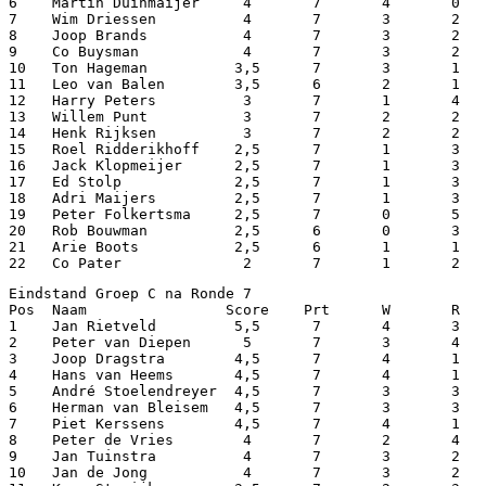
6    Martin Duinmaijer     4       7       4       0   
7    Wim Driessen          4       7       3       2   
8    Joop Brands           4       7       3       2   
9    Co Buysman            4       7       3       2   
10   Ton Hageman          3,5      7       3       1   
11   Leo van Balen        3,5      6       2       1   
12   Harry Peters          3       7       1       4   
13   Willem Punt           3       7       2       2   
14   Henk Rijksen          3       7       2       2   
15   Roel Ridderikhoff    2,5      7       1       3   
16   Jack Klopmeijer      2,5      7       1       3   
17   Ed Stolp             2,5      7       1       3   
18   Adri Maijers         2,5      7       1       3   
19   Peter Folkertsma     2,5      7       0       5   
20   Rob Bouwman          2,5      6       0       3   
21   Arie Boots           2,5      6       1       1   
22   Co Pater              2       7       1       2   
Eindstand Groep C na Ronde 7

Pos  Naam                Score    Prt      W       R   
1    Jan Rietveld         5,5      7       4       3   
2    Peter van Diepen      5       7       3       4   
3    Joop Dragstra        4,5      7       4       1   
4    Hans van Heems       4,5      7       4       1   
5    André Stoelendreyer  4,5      7       3       3   
6    Herman van Bleisem   4,5      7       3       3   
7    Piet Kerssens        4,5      7       4       1   
8    Peter de Vries        4       7       2       4   
9    Jan Tuinstra          4       7       3       2   
10   Jan de Jong           4       7       3       2   