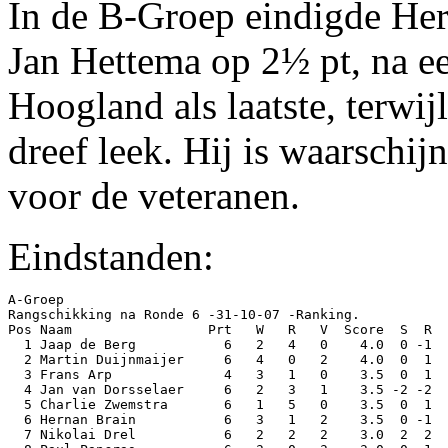
In de B-Groep eindigde Her
Jan Hettema op 2½ pt, na ee
Hoogland als laatste, terwijl 
dreef leek. Hij is waarschij
voor de veteranen.
Eindstanden:
A-Groep

Rangschikking na Ronde 6 -31-10-07 -Ranking.

Pos Naam                 Prt   W   R   V  Score  S  R  
  1 Jaap de Berg           6   2   4   0    4.0  0 -1  
  2 Martin Duijnmaijer     6   4   0   2    4.0  0  1  
  3 Frans Arp              4   3   1   0    3.5  0  1  
  4 Jan van Dorsselaer     6   2   3   1    3.5 -2 -2  
  5 Charlie Zwemstra       6   1   5   0    3.5  0  1  
  6 Hernan Brain           6   3   1   2    3.5  0 -1  
  7 Nikolai Drel           6   2   2   2    3.0  2  2  