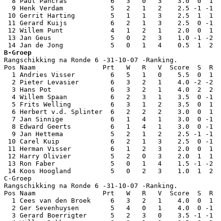
  8 Paul Pancras           6   3   0   3    3.0  0  1  
  9 Henk Verdam            5   2   1   2    2.5 -1 -1  
 10 Gerrit Harting         5   1   1   3    2.5  1  1  
 11 Gerard Kuijs           6   2   1   3    2.5  0 -1  
 12 Willem Punt            4   1   2   1    2.0  0  1  
 13 Jan Geus               5   0   2   3    1.0 -1 -2  
B-Groep

Rangschikking na Ronde 6 -31-10-07 -Ranking.

Pos Naam                 Prt   W   R   V  Score  S  R  
  1 Andries Visser         6   5   1   0    5.5  0  1  
  2 Pieter Levasier        6   3   2   1    4.0 -2 -2  
  3 Hans Pot               6   3   2   1    4.0  2  2  
  4 Willem Spaan           6   2   3   1    3.5  0 -1  
  5 Frits Welling          6   3   1   2    3.5  0  1  
  6 Herbert v.d. Splinter  6   2   2   2    3.0  0  1  
  7 Jan Sinnige            6   1   4   1    3.0  0 -1  
  8 Edward Geerts          6   1   4   1    3.0  0 -1  
  9 Jan Hettema            5   2   1   2    2.5 -1 -1  
 10 Carel Kuip             6   2   1   3    2.5  0 -1  
 11 Herman Visser          6   1   2   3    2.0  0  1  
 12 Harry Olivier          5   2   0   3    2.0  1  1  
 13 Ron Faber              5   0   1   4    1.5 -1 -2  
 14 Koos Hoogland          5   0   2   3    1.0  1  2  
C-Groep

Rangschikking na Ronde 6 -31-10-07 -Ranking.

Pos Naam                 Prt   W   R   V  Score  S  R  
  1 Cees van den Broek     6   3   2   1    4.0  0  1  
  2 Ger Sevenhuysen        5   4   0   1    4.0  0 -1  
  3 Gerard Boerrigter      5   2   3   0    3.5 -1 -1  