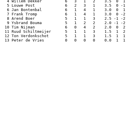
  4 Willem Dekker          6   3   1   2    3.5  0  1  
  5 Louwe Post             6   2   3   1    3.5  0 -1  
  6 Jan Bontenbal          6   1   4   1    3.0  0  1  
  7 Frank Tromp            6   1   4   1    3.0  0 -2  
  8 Arend Boer             5   1   1   3    2.5 -1 -2  
  9 Ysbrand Bouma          5   1   2   2    2.0 -1 -2  
 10 Tim Nijman             6   0   4   2    2.0  0  2  
 11 Ruud Schiltmeijer      5   1   1   3    1.5  1  2  
 12 Ton Verdonkschot       5   1   1   3    1.5  1  1  