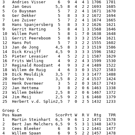
3   Andries Visser     6   9  4  4 1 1706  1701

4   Jan Geus          5,5  8  4  2 2 1693  1685

5   Co Buysman         5   7  2  4 1 1671  1670

6   Ger Dekker         5   8  3  3 2 1672  1694

7   Leo Zuiver         5   7  2  4 1 1674  1665

8   Hans Spanjersberg  5   8  3  3 2 1626  1621

9   Gerrit Harting     5   8  4  1 3 1568  1646

10  Willem Punt        5   8  1  7 0 1638  1648

11  Gerrit Peereboom   5   8  3  3 2 1554  1621

12  Hans Pot           5   7  3  2 2 1555  1602

13  Jan de Jong       4,5  8  3  2 3 1519  1586

14  Dick Kruijff      4,5  9  3  3 3 1596  1582

15  Pieter Levasier    4   5  2  2 1 1587  1629

16  Frits Welling      4   9  2  4 3 1599  1530

17  Reginald Roodzant  4   9  3  2 4 1489  1522

18  Willem de Ruig     4   6  3  0 3 1527  1583

19  Dick Meuldijk     3,5  7  1  3 3 1477  1488

20  Gerko Vos         3,5  8  2  2 4 1537  1424

21  Henk Overmeer      3   5  2  0 3 1617  1743

22  Jan Hettema        3   8  2  0 6 1463  1338

23  Willem Dekker     2,5  8  2  0 6 1467  1372

24  Jim Meij          2,5  9  2  1 6 1460  1379

25  Herbert v.d. Splin2,5  7  0  2 5 1432  1233

Groep C

Pos Naam              ScorPrt W  R V  Rtg   TPR

1   Martin Steinhart  6,5  9  6  1 2 1471  1578

2   Bert Jan Melchers 6,5  9  5  3 1 1348  1473

3   Cees Bleeker       6   8  5  1 2 1441  1477

4   Willem Spaan       6   9  5  2 2 1457  1478
