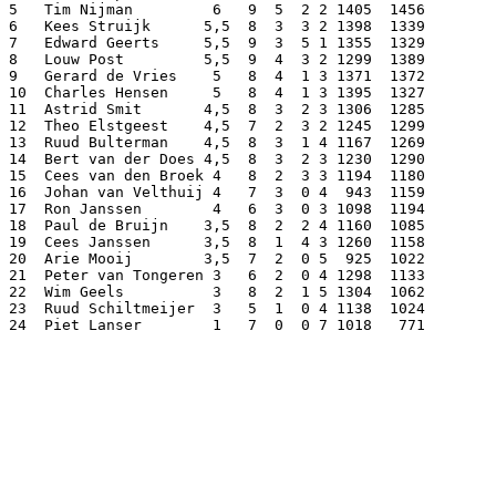
5   Tim Nijman         6   9  5  2 2 1405  1456

6   Kees Struijk      5,5  8  3  3 2 1398  1339

7   Edward Geerts     5,5  9  3  5 1 1355  1329

8   Louw Post         5,5  9  4  3 2 1299  1389

9   Gerard de Vries    5   8  4  1 3 1371  1372

10  Charles Hensen     5   8  4  1 3 1395  1327

11  Astrid Smit       4,5  8  3  2 3 1306  1285

12  Theo Elstgeest    4,5  7  2  3 2 1245  1299

13  Ruud Bulterman    4,5  8  3  1 4 1167  1269

14  Bert van der Does 4,5  8  3  2 3 1230  1290

15  Cees van den Broek 4   8  2  3 3 1194  1180

16  Johan van Velthuij 4   7  3  0 4  943  1159

17  Ron Janssen        4   6  3  0 3 1098  1194

18  Paul de Bruijn    3,5  8  2  2 4 1160  1085

19  Cees Janssen      3,5  8  1  4 3 1260  1158

20  Arie Mooij        3,5  7  2  0 5  925  1022

21  Peter van Tongeren 3   6  2  0 4 1298  1133

22  Wim Geels          3   8  2  1 5 1304  1062

23  Ruud Schiltmeijer  3   5  1  0 4 1138  1024

24  Piet Lanser        1   7  0  0 7 1018   771