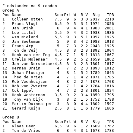
Eindstanden na 9 ronden

Groep A

Pos Naam              ScorPrt W  R V  Rtg   TPR

1   Colleen Otten     7,5  9  6  3 0 2037  2210

2   Frans Vlugt       6,5  9  5  3 1 1974  2056

3   Jan Brink          6   9  4  4 1 1983  2061

4   Leo Littel        5,5  9  4  3 2 1933  1986

5   Wim Nieland       5,5  9  3  5 1 1957  1925

6   Jan Seeleman       5   9  3  4 2 1983  1913

7   Frans Arp          5   7  3  2 2 2043  1925

8   Ton de Veij       4,5  8  3  2 3 1892  1904

9   Henk van der Eng  4,5  7  1  5 1 1813  1867

10  Crelis Molenaar   4,5  9  2  5 2 1659  1862

11  Jan van Dorsselaer4,5  8  3  2 3 1801  1817

12  Hernan Brain       4   7  2  2 3 1893  1912

13  Johan Plooijer     4   8  1  5 2 1789  1845

14  Theo de Vries      4   7  1  4 2 1871  1785

15  Rob Veenhuijsen    4   8  2  2 4 1873  1708

16  Rob van Zwieten    4   7  1  4 2 1764  1816

17  Cok Ippel          4   7  2  2 3 1801  1824

18  Henk Westerman    3,5  9  2  3 4 1859  1795

19  Tony van Dijk      3   8  2  1 5 1752  1788

20  Martin Duinmaijer  3   8  0  4 4 1802  1597

21  Gerard Kuijs      2,5  8  1  1 6 1779  1606

Groep B

Pos Naam              ScorPrt W  R V  Rtg   TPR

1   Klaas Been        6,5  9  6  1 2 1669  1762

2   Ton de Vries       6   8  4  3 1 1678  1783
