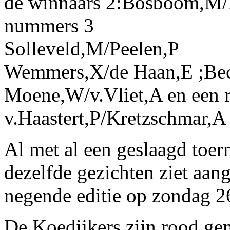
de winnaars 2:Bosboom,M/K
nummers 3
Solleveld,M/Peelen,P
Wemmers,X/de Haan,E ;Bec
Moene,W/v.Vliet,A en een r
v.Haastert,P/Kretzschmar,A
Al met al een geslaagd toern
dezelfde gezichten ziet aa
negende editie op zondag 2
De Koedijkers zijn rood ge