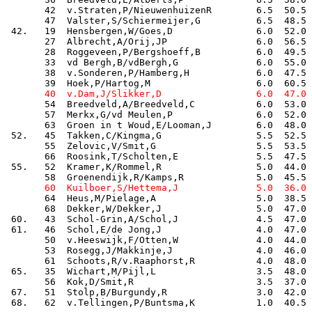
       42  v.Straten,P/NieuwenhuizenR        6.5  50.5

       47  Valster,S/Schiermeijer,G          6.5  48.5

 42.   19  Hensbergen,W/Goes,D               6.0  52.0

       27  Albrecht,A/Orij,JP                6.0  56.5

       28  Roggeveen,P/Bergshoeff,B          6.0  49.5

       33  vd Bergh,B/vdBergh,G              6.0  55.0

       38  v.Sonderen,P/Hamberg,H            6.0  47.5

       54  Breedveld,A/Breedveld,C           6.0  53.0

       57  Merkx,G/vd Meulen,P               6.0  52.0

       63  Groen in t Woud,E/Looman,J        6.0  48.0

 52.   45  Takken,C/Kingma,G                 5.5  52.5

       55  Zelovic,V/Smit,G                  5.5  53.5

       66  Roosink,T/Scholten,E              5.5  47.5

 55.   52  Kramer,K/Rommel,R                 5.0  44.0

       64  Heus,M/Pielage,A                  5.0  38.5

       68  Dekker,W/Dekker,J                 5.0  47.0

 60.   43  Schol-Grin,A/Schol,J              4.5  47.0

 61.   46  Schol,E/de Jong,J                 4.0  47.0

       50  v.Heeswijk,F/Otten,W              4.0  44.0

       53  Rosegg,J/Makkinje,J               4.0  46.0

       61  Schoots,R/v.Raaphorst,R           4.0  48.0

 65.   35  Wichart,M/Pijl,L                  3.5  48.0

       56  Kok,D/Smit,R                      3.5  37.0

 67.   51  Stolp,B/Burgundy,R                3.0  42.0

 68.   62  v.Tellingen,P/Buntsma,K           1.0  40.5