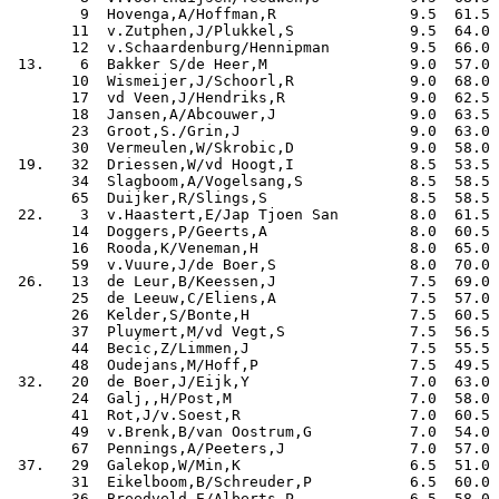
        9  Hovenga,A/Hoffman,R               9.5  61.5

       11  v.Zutphen,J/Plukkel,S             9.5  64.0

       12  v.Schaardenburg/Hennipman         9.5  66.0

 13.    6  Bakker S/de Heer,M                9.0  57.0

       10  Wismeijer,J/Schoorl,R             9.0  68.0

       17  vd Veen,J/Hendriks,R              9.0  62.5

       18  Jansen,A/Abcouwer,J               9.0  63.5

       23  Groot,S./Grin,J                   9.0  63.0

       30  Vermeulen,W/Skrobic,D             9.0  58.0

 19.   32  Driessen,W/vd Hoogt,I             8.5  53.5

       34  Slagboom,A/Vogelsang,S            8.5  58.5

       65  Duijker,R/Slings,S                8.5  58.5

 22.    3  v.Haastert,E/Jap Tjoen San        8.0  61.5

       14  Doggers,P/Geerts,A                8.0  60.5

       16  Rooda,K/Veneman,H                 8.0  65.0

       59  v.Vuure,J/de Boer,S               8.0  70.0

 26.   13  de Leur,B/Keessen,J               7.5  69.0

       25  de Leeuw,C/Eliens,A               7.5  57.0

       26  Kelder,S/Bonte,H                  7.5  60.5

       37  Pluymert,M/vd Vegt,S              7.5  56.5

       44  Becic,Z/Limmen,J                  7.5  55.5

       48  Oudejans,M/Hoff,P                 7.5  49.5

 32.   20  de Boer,J/Eijk,Y                  7.0  63.0

       24  Galj‚,H/Post,M                    7.0  58.0

       41  Rot,J/v.Soest,R                   7.0  60.5

       49  v.Brenk,B/van Oostrum,G           7.0  54.0

       67  Pennings,A/Peeters,J              7.0  57.0

 37.   29  Galekop,W/Min,K                   6.5  51.0

       31  Eikelboom,B/Schreuder,P           6.5  60.0

       36  Breedveld,E/Alberts,P             6.5  58.0
