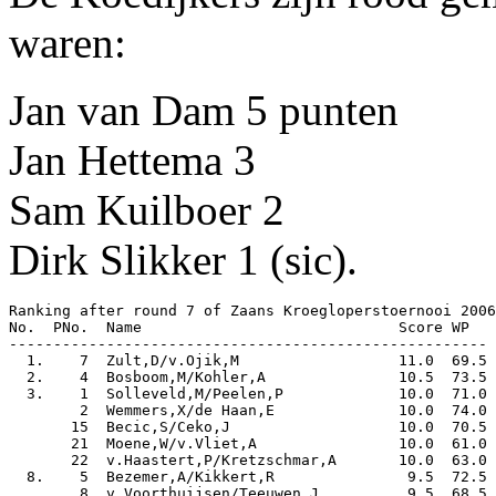
waren:
Jan van Dam 5 punten
Jan Hettema 3
Sam Kuilboer 2
Dirk Slikker 1 (sic).
Ranking after round 7 of Zaans Kroegloperstoernooi 2006

No.  PNo.  Name                             Score WP  

------------------------------------------------------

  1.    7  Zult,D/v.Ojik,M                  11.0  69.5

  2.    4  Bosboom,M/Kohler,A               10.5  73.5

  3.    1  Solleveld,M/Peelen,P             10.0  71.0

        2  Wemmers,X/de Haan,E              10.0  74.0

       15  Becic,S/Ceko,J                   10.0  70.5

       21  Moene,W/v.Vliet,A                10.0  61.0

       22  v.Haastert,P/Kretzschmar,A       10.0  63.0

  8.    5  Bezemer,A/Kikkert,R               9.5  72.5

        8  v.Voorthuijsen/Teeuwen,J          9.5  68.5
