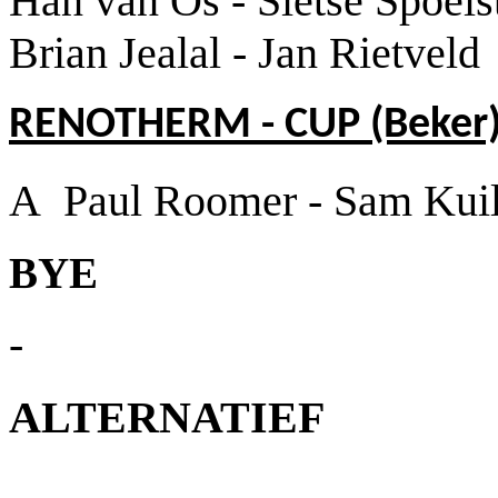
Han van Os - Sietse Spoels
Brian Jealal - Jan Rietveld
RENOTHERM - CUP (Beker
A Paul Roomer - Sam Kui
BYE
-
ALTERNATIEF