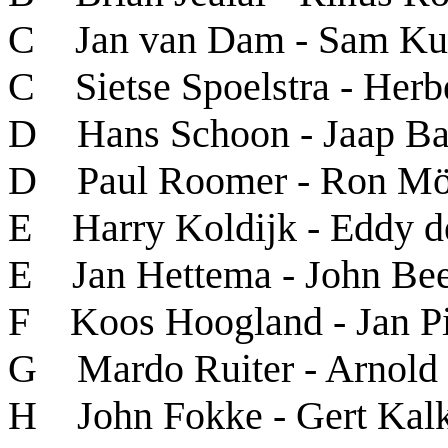
C Jan van Dam - Sam Kui
C Sietse Spoelstra - Herbe
D Hans Schoon - Jaap Ba
D Paul Roomer - Ron Mö
E Harry Koldijk - Eddy d
E Jan Hettema - John Be
F Koos Hoogland - Jan P
G Mardo Ruiter - Arnold
H John Fokke - Gert Kal