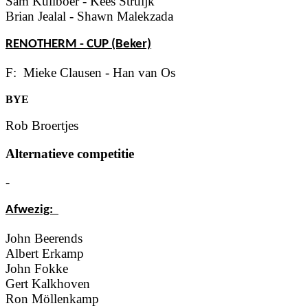
Sam Kuilboer - Kees Struijk
Brian Jealal - Shawn Malekzada
RENOTHERM - CUP (Beker)
F: Mieke Clausen - Han van Os
BYE
Rob Broertjes
Alternatieve competitie
-
Afwezig:
John Beerends
Albert Erkamp
John Fokke
Gert Kalkhoven
Ron Möllenkamp