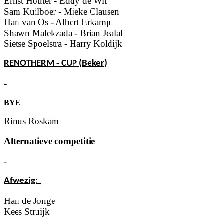
Ernst Houter - Eddy de Wit
Sam Kuilboer - Mieke Clausen
Han van Os - Albert Erkamp
Shawn Malekzada - Brian Jealal
Sietse Spoelstra - Harry Koldijk
RENOTHERM - CUP (Beker)
-
BYE
Rinus Roskam
Alternatieve competitie
-
Afwezig:
Han de Jonge
Kees Struijk