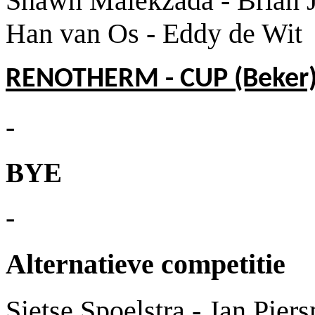
Shawn Malekzada - Brian J
Han van Os - Eddy de Wit
RENOTHERM - CUP (Beker
-
BYE
-
Alternatieve competitie
Sietse Spoelstra - Jan Pier