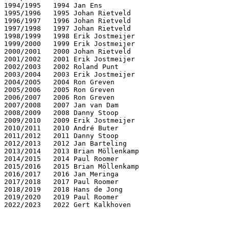
1994/1995   1994 Jan Ens                               
1995/1996   1995 Johan Rietveld                        
1996/1997   1996 Johan Rietveld                        
1997/1998   1997 Johan Rietveld                        
1998/1999   1998 Erik Jostmeijer                       
1999/2000   1999 Erik Jostmeijer                       
2000/2001   2000 Johan Rietveld                        
2001/2002   2001 Erik Jostmeijer                       
2002/2003   2002 Roland Punt                           
2003/2004   2003 Erik Jostmeijer                       
2004/2005   2004 Ron Greven                            
2005/2006   2005 Ron Greven                            
2006/2007   2006 Ron Greven                            
2007/2008   2007 Jan van Dam                           
2008/2009   2008 Danny Stoop                           
2009/2010   2009 Erik Jostmeijer                       
2010/2011   2010 André Buter                           
2011/2012   2011 Danny Stoop                           
2012/2013   2012 Jan Barteling                         
2013/2014   2013 Brian Möllenkamp                      
2014/2015   2014 Paul Roomer                           
2015/2016   2015 Brian Möllenkamp                      
2016/2017   2016 Jan Meringa                           
2017/2018   2017 Paul Roomer                           
2018/2019   2018 Hans de Jong                          
2019/2020   2019 Paul Roomer                           
2022/2023   2022 Gert Kalkhoven                        