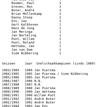
     Roomer, Paul             3

     Greven, Ron              3

     Buter, André             3

     Brian Möllenkamp         2

     Danny Stoop              2

     Ens, Jan                 2

     Gert Kalkhoven           1

     Hans de Jong             1

     Jan Meringa              1

     Jan Barteling            1

     Punt, Willem             1

     Punt, Roland             1

     Hettema, Jan             1

     Jan van Dam              1

     Siem Nibbering           1

Seizoen     Jaar  Snelschaakkampioen (sinds 1989)      
1983/1984   1984 Jan Piersma                           
1984/1985   1985 Jan Piersma / Siem Nibbering          
1985/1986   1985 Jan Piersma                           
1986/1987   1986 N.B.                                  
1987/1988   1987 N.B.                                  
1988/1989   1988 Jan Piersma                           
1989/1990   1989 Jan Hettema                           
1990/1991   1990 Willem Punt                           
1991/1992   1991 André Buter                           
1992/1993   1992 André Buter                           
1993/1994   1993 Jan Ens                               