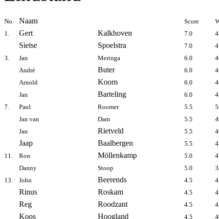
Naam
No.
Score
Gert
Kalkhoven
1.
7.0
4
Sietse
Spoelstra
7.0
4
3.
Jan
Meringa
6.0
4
Buter
André
6.0
4
Koorn
Arnold
6.0
4
Barteling
Jan
6.0
4
7.
Paul
Roomer
5.5
5
Jan van
Dam
5.5
4
Rietveld
Jan
5.5
4
Jaap
Baalbergen
5.5
4
Möllenkamp
11.
Ron
5.0
4
Danny
Stoop
5.0
3
Beerends
13.
John
4.5
4
Rinus
Roskam
4.5
4
Reg
Roodzant
4.5
4
Koos
Hoogland
4.5
4