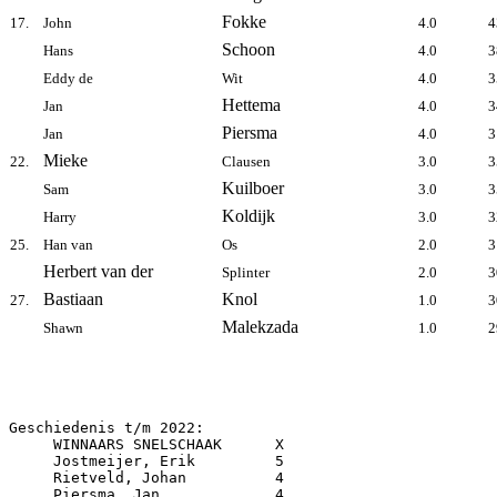
Fokke
17.
John
4.0
4
Schoon
Hans
4.0
3
Eddy de
Wit
4.0
3
Hettema
Jan
4.0
3
Piersma
Jan
4.0
3
Mieke
22.
Clausen
3.0
3
Kuilboer
Sam
3.0
3
Koldijk
Harry
3.0
3
25.
Han van
Os
2.0
3
Herbert van der
Splinter
2.0
3
Bastiaan
Knol
27.
1.0
3
Malekzada
Shawn
1.0
2
Geschiedenis t/m 2022:

     WINNAARS SNELSCHAAK      X

     Jostmeijer, Erik         5

     Rietveld, Johan          4

     Piersma, Jan             4
