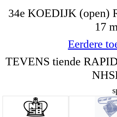
KOEDIJK (open) Ra
34e
17 m
Eerdere to
TEVENS tiende RA
NHS
s