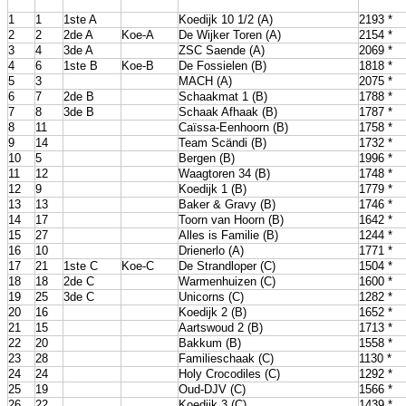
1
1
1ste A
Koedijk 10 1/2 (A)
2193 *
2
2
2de A
Koe-A
De Wijker Toren (A)
2154 *
3
4
3de A
ZSC Saende (A)
2069 *
4
6
1ste B
Koe-B
De Fossielen (B)
1818 *
5
3
MACH (A)
2075 *
6
7
2de B
Schaakmat 1 (B)
1788 *
7
8
3de B
Schaak Afhaak (B)
1787 *
8
11
Caïssa-Eenhoorn (B)
1758 *
9
14
Team Scändi (B)
1732 *
10
5
Bergen (B)
1996 *
11
12
Waagtoren 34 (B)
1748 *
12
9
Koedijk 1 (B)
1779 *
13
13
Baker & Gravy (B)
1746 *
14
17
Toorn van Hoorn (B)
1642 *
15
27
Alles is Familie (B)
1244 *
16
10
Drienerlo (A)
1771 *
17
21
1ste C
Koe-C
De Strandloper (C)
1504 *
18
18
2de C
Warmenhuizen (C)
1600 *
19
25
3de C
Unicorns (C)
1282 *
20
16
Koedijk 2 (B)
1652 *
21
15
Aartswoud 2 (B)
1713 *
22
20
Bakkum (B)
1558 *
23
28
Familieschaak (C)
1130 *
24
24
Holy Crocodiles (C)
1292 *
25
19
Oud-DJV (C)
1566 *
26
22
Koedijk 3 (C)
1439 *