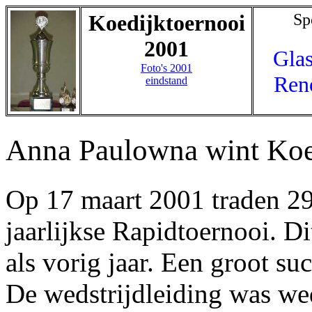
Koedijktoernooi
Sp
2001
Gla
Foto's 2001
Ren
eindstand
Anna Paulowna wint Koe
Op 17 maart 2001 traden 29
jaarlijkse Rapidtoernooi. D
als vorig jaar. Een groot su
De wedstrijdleiding was w