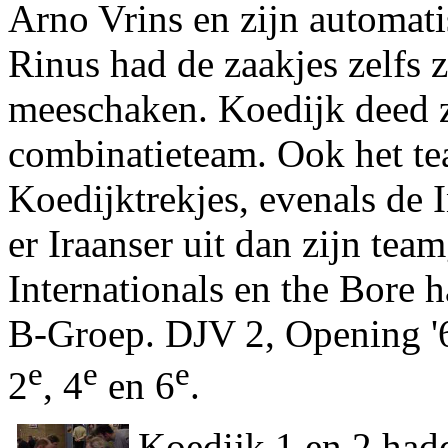
Arno Vrins en zijn automat
Rinus had de zaakjes zelfs z
meeschaken. Koedijk deed z
combinatieteam. Ook het te
Koedijktrekjes, evenals de 
er Iraanser uit dan zijn te
Internationals en the Bore h
B-Groep. DJV 2, Opening '6
e
e
e
2
, 4
en 6
.
Koedijk 1 en 2 had