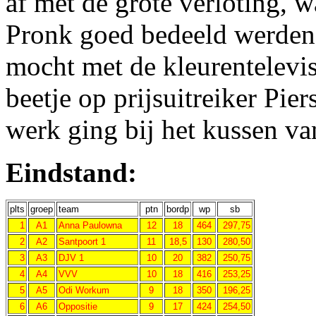
af met de grote verloting, w
Pronk goed bedeeld werden.
mocht met de kleurentelevisi
beetje op prijsuitreiker Pier
werk ging bij het kussen va
Eindstand:
plts
groep
team
ptn
bordp
wp
sb
1
A1
Anna Paulowna
12
18
464
297,75
2
A2
Santpoort 1
11
18,5
130
280,50
3
A3
DJV 1
10
20
382
250,75
4
A4
VVV
10
18
416
253,25
5
A5
Odi Workum
9
18
350
196,25
6
A6
Oppositie
9
17
424
254,50