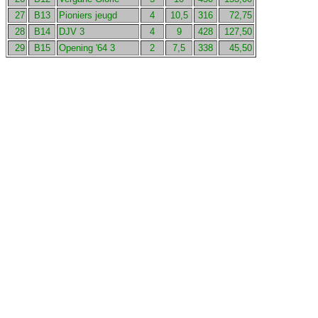
27
B13
Pioniers jeugd
4
10,5
316
72,75
28
B14
DJV 3
4
9
428
127,50
29
B15
Opening '64 3
2
7,5
338
45,50