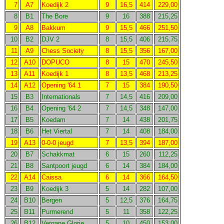
7
A7
Koedijk 2
9
16,5
414
229,00
8
B1
The Bore
9
16
388
215,25
9
A8
Bakkum
9
15,5
466
251,50
10
B2
DJV 2
8
15,5
406
215,75
11
A9
Chess Society
8
15,5
356
167,00
12
A10
DOPUCO
8
15
470
245,50
13
A11
Koedijk 1
8
13,5
468
213,25
14
A12
Opening '64 1
7
15
384
190,50
15
B3
Internationals
7
14,5
416
209,00
16
B4
Opening '64 2
7
14,5
348
147,00
17
B5
Koedam
7
14
438
201,75
18
B6
Het Viertal
7
14
408
184,00
19
A13
0-0-0 jeugd
7
13,5
394
187,00
20
B7
Schakkmat
6
15
260
112,25
21
B8
Santpoort jeugd
6
14
384
184,00
22
A14
Caissa
6
14
366
164,50
23
B9
Koedijk 3
5
14
282
107,00
24
B10
Bergen
5
12,5
376
164,75
25
B11
Purmerend
5
11
358
122,25
26
B12
Vergane Glorie
5
10
450
153,00