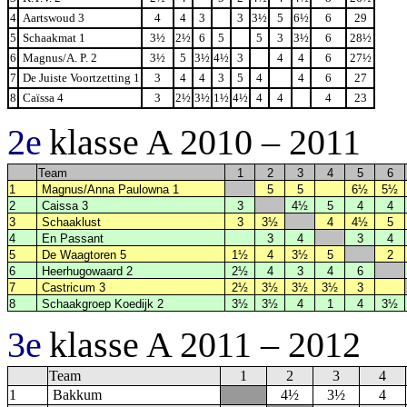
4
Aartswoud 3
4
4
3
3
3½
5
6½
6
29
5
Schaakmat 1
3½
2½
6
5
5
3
3½
6
28½
6
Magnus/A. P. 2
3½
5
3½
4½
3
4
4
6
27½
7
De Juiste Voortzetting 1
3
4
4
3
5
4
4
6
27
8
Caïssa 4
3
2½
3½
1½
4½
4
4
4
23
2e
klasse A 2010 – 2011
Team
1
2
3
4
5
6
1
Magnus/Anna Paulowna 1
5
5
6½
5½
2
Caissa 3
3
4½
5
4
4
3
Schaaklust
3
3½
4
4½
5
4
En Passant
3
4
3
4
5
De Waagtoren 5
1½
4
3½
5
2
6
Heerhugowaard 2
2½
4
3
4
6
7
Castricum 3
2½
3½
3½
3½
3
8
Schaakgroep Koedijk 2
3½
3½
4
1
4
3½
3e
klasse A 2011 – 2012
Team
1
2
3
4
1
Bakkum
4½
3½
4