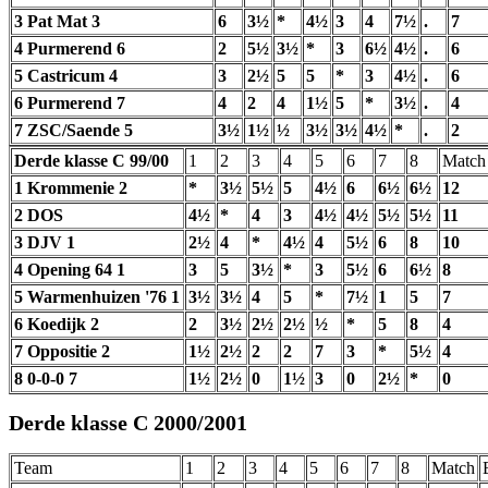
3 Pat Mat 3
6
3½
*
4½
3
4
7½
.
7
4 Purmerend 6
2
5½
3½
*
3
6½
4½
.
6
5 Castricum 4
3
2½
5
5
*
3
4½
.
6
6 Purmerend 7
4
2
4
1½
5
*
3½
.
4
7 ZSC/Saende 5
3½
1½
½
3½
3½
4½
*
.
2
Derde klasse C 99/00
1
2
3
4
5
6
7
8
Match
1 Krommenie 2
*
3½
5½
5
4½
6
6½
6½
12
2 DOS
4½
*
4
3
4½
4½
5½
5½
11
3 DJV 1
2½
4
*
4½
4
5½
6
8
10
4 Opening 64 1
3
5
3½
*
3
5½
6
6½
8
5 Warmenhuizen '76 1
3½
3½
4
5
*
7½
1
5
7
6 Koedijk 2
2
3½
2½
2½
½
*
5
8
4
7 Oppositie 2
1½
2½
2
2
7
3
*
5½
4
8 0-0-0 7
1½
2½
0
1½
3
0
2½
*
0
Derde klasse C 2000/2001
Team
1
2
3
4
5
6
7
8
Match