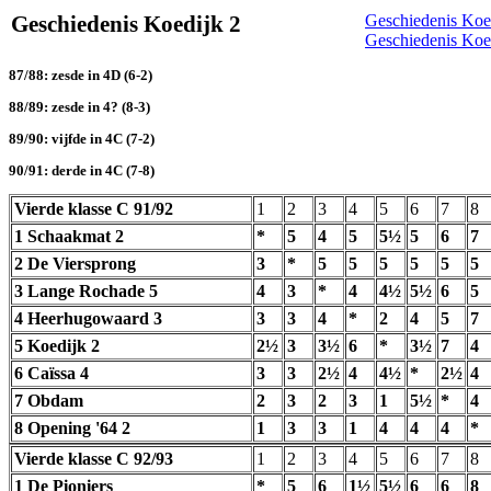
Geschiedenis Koedijk 2
Geschiedenis Koe
Geschiedenis Koed
87/88: zesde in 4D (6-2)
88/89: zesde in 4? (8-3)
89/90: vijfde in 4C (7-2)
90/91: derde in 4C (7-8)
Vierde klasse C 91/92
1
2
3
4
5
6
7
8
1 Schaakmat 2
*
5
4
5
5½
5
6
7
2 De Viersprong
3
*
5
5
5
5
5
5
3 Lange Rochade 5
4
3
*
4
4½
5½
6
5
4 Heerhugowaard 3
3
3
4
*
2
4
5
7
5 Koedijk 2
2½
3
3½
6
*
3½
7
4
6 Caïssa 4
3
3
2½
4
4½
*
2½
4
7 Obdam
2
3
2
3
1
5½
*
4
8 Opening '64 2
1
3
3
1
4
4
4
*
Vierde klasse C 92/93
1
2
3
4
5
6
7
8
1 De Pioniers
*
5
6
1½
5½
6
6
8