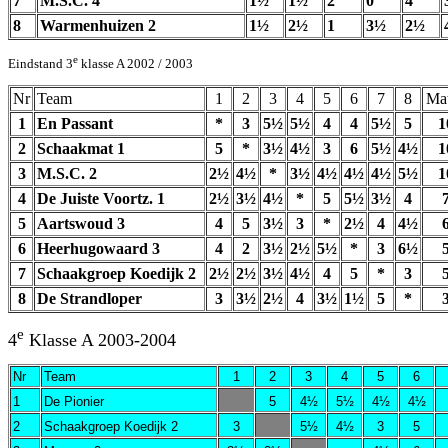
7
M.S.C. 4
1½
1½
2
0
4
8
Warmenhuizen 2
1½
2½
1
3½
2½
e
Eindstand 3
klasse A 2002 / 2003
Nr
Team
1
2
3
4
5
6
7
8
Ma
1
En Passant
*
3
5½
5½
4
4
5½
5
1
2
Schaakmat 1
5
*
3½
4½
3
6
5½
4½
1
3
M.S.C. 2
2½
4½
*
3½
4½
4½
4½
5½
1
4
De Juiste Voortz. 1
2½
3½
4½
*
5
5½
3½
4
5
Aartswoud 3
4
5
3½
3
*
2½
4
4½
6
Heerhugowaard 3
4
2
3½
2½
5½
*
3
6½
7
Schaakgroep Koedijk 2
2½
2½
3½
4½
4
5
*
3
8
De Strandloper
3
3½
2½
4
3½
1½
5
*
e
4
Klasse A 2003-2004
Nr
Team
1
2
3
4
5
6
1
De Pionier
5
4½
5½
4½
4½
2
Schaakgroep Koedijk 2
3
5½
4½
3
5