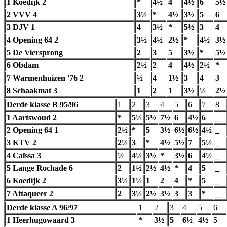
1 Koedijk 2
*
4½
4
4½
6
5½
2 VVV 4
3½
*
4½
3½
5
6
3 DJV 1
4
3½
*
5½
3
4
4 Opening 64 2
3½
4½
2½
*
4½
3½
5 De Viersprong
2
3
5
3½
*
5½
6 Obdam
2½
2
4
4½
2½
*
7 Warmenhuizen '76 2
½
4
1½
3
4
3
8 Schaakmat 3
1
2
1
3½
½
2½
Derde klasse B 95/96
1
2
3
4
5
6
7
8
1 Aartswoud 2
*
5½
5½
7½
6
4½
6
_
2 Opening 64 1
2½
*
5
3½
6½
6½
4½
_
3 KTV 2
2½
3
*
4½
5½
7
5½
_
4 Caïssa 3
½
4½
3½
*
3½
6
4½
_
5 Lange Rochade 6
2
1½
2½
4½
*
4
5
_
6 Koedijk 2
3½
1½
1
2
4
*
5
_
7 Attaqueer 2
2
3½
2½
3½
3
3
*
_
Derde klasse A 96/97
1
2
3
4
5
6
1 Heerhugowaard 3
*
3½
5
6½
4½
5