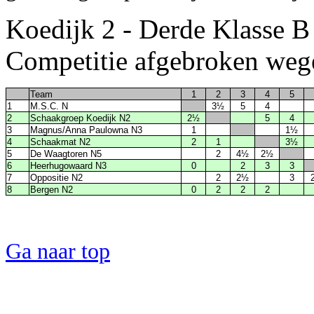
Koedijk 2 - Derde Klasse 
Competitie afgebroken weg
Team
1
2
3
4
5
1
M.S.C. N
3½
5
4
2
Schaakgroep Koedijk N2
2½
5
4
3
Magnus/Anna Paulowna N3
1
1½
4
Schaakmat N2
2
1
3½
5
De Waagtoren N5
2
4½
2½
6
Heerhugowaard N3
0
2
3
3
7
Oppositie N2
2
2½
3
8
Bergen N2
0
2
2
2
Ga naar top