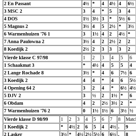
2 En Passant
4½
*
4
4½
4
6½
3 MSC 2
3
4
*
5
3
4
4 DOS
1½
3½
3
*
5½
6
5 Magnus 2
3½
4
5
2½
*
3½
6 Warmenhuizen '76 1
3
1½
4
2
4½
*
7 Anna Paulowna 2
3½
4
2
2½
2
2
8 Koedijk 2
2½
2
3
3
3
2
Vierde klasse C 97/98
1
2
3
4
5
6
1 Schaakmat 3
*
4½
4
5
5
4
2 Lange Rochade 8
3½
*
4
6
7½
6
3 Koedijk 2
4
4
*
4
6
5½
4 Opening 64 2
3
2
4
*
6½
4½
5 DJV 2
3
½
2
1½
*
6
6 Obdam
4
2
2½
3½
2
*
7 Warmenhuizen '76 2
0
1½
1½
6
3½
½
Vierde klasse D 98/99
1
2
3
4
5
6
7
8
Matc
1 Koedijk 2
*
4½
2
6
5
4
4½
.
9
2 Lasker
3½
*
4½
2½
5½
6
6½
.
8