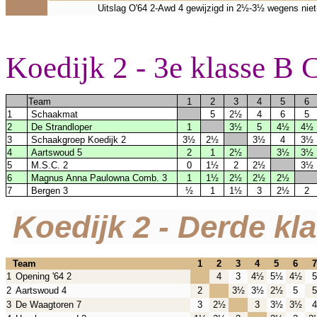
Uitslag O'64 2-Awd 4 gewijzigd in 2½-3½ wegens niet-g
Koedijk 2 - 3e klasse B
Team
1
2
3
4
5
6
1
Schaakmat
5
2½
4
6
5
2
De Strandloper
1
3½
5
4½
4½
3
Schaakgroep Koedijk 2
3½
2½
3½
4
3½
4
Aartswoud 5
2
1
2½
3½
3½
5
M.S.C. 2
0
1½
2
2½
3½
6
Magnus Anna Paulowna Comb. 3
1
1½
2½
2½
2½
7
Bergen 3
½
1
1½
3
2½
2
Koedijk 2 - Derde kl
Team
1
2
3
4
5
6
7
1
Opening '64 2
4
3
4½
5½
4½
5
2
Aartswoud 4
2
3½
3½
2½
5
5
3
De Waagtoren 7
3
2½
3
3½
3½
4