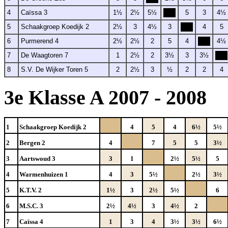
4
Caïssa 3
1½
2½
5½
5
3
4½
5
Schaakgroep Koedijk 2
2½
3
4½
3
4
5
6
Purmerend 4
2½
2½
2
5
4
4½
7
De Waagtoren 7
1
2½
2
3½
3
3½
8
S.V. De Wijker Toren 5
2
2½
3
½
2
2
4
3e Klasse A 2007 - 2008
1
Schaakgroep Koedijk 2
4
5
4
6½
5½
2
Bergen 2
4
7
5
5
3½
3
Aartswoud 3
3
1
2½
5½
5
4
Warmenhuizen 1
4
3
5½
2½
3½
5
K.T.V. 2
1½
3
2½
5½
6
6
M.S.C. 3
2½
4½
3
4½
2
7
Caïssa 4
1
3
4
3½
3½
6½