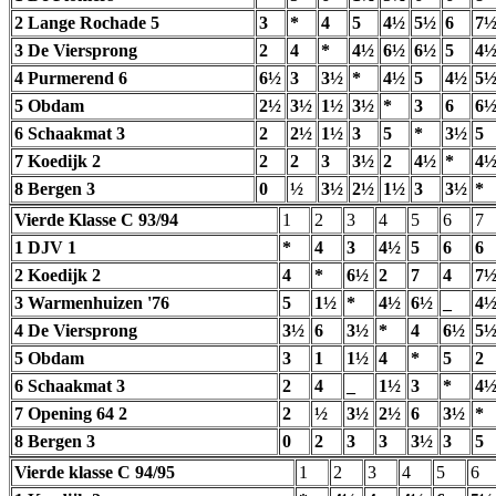
2 Lange Rochade 5
3
*
4
5
4½
5½
6
7
3 De Viersprong
2
4
*
4½
6½
6½
5
4
4 Purmerend 6
6½
3
3½
*
4½
5
4½
5
5 Obdam
2½
3½
1½
3½
*
3
6
6
6 Schaakmat 3
2
2½
1½
3
5
*
3½
5
7 Koedijk 2
2
2
3
3½
2
4½
*
4
8 Bergen 3
0
½
3½
2½
1½
3
3½
*
Vierde Klasse C 93/94
1
2
3
4
5
6
7
1 DJV 1
*
4
3
4½
5
6
6
2 Koedijk 2
4
*
6½
2
7
4
7
3 Warmenhuizen '76
5
1½
*
4½
6½
_
4
4 De Viersprong
3½
6
3½
*
4
6½
5
5 Obdam
3
1
1½
4
*
5
2
6 Schaakmat 3
2
4
_
1½
3
*
4
7 Opening 64 2
2
½
3½
2½
6
3½
*
8 Bergen 3
0
2
3
3
3½
3
5
Vierde klasse C 94/95
1
2
3
4
5
6