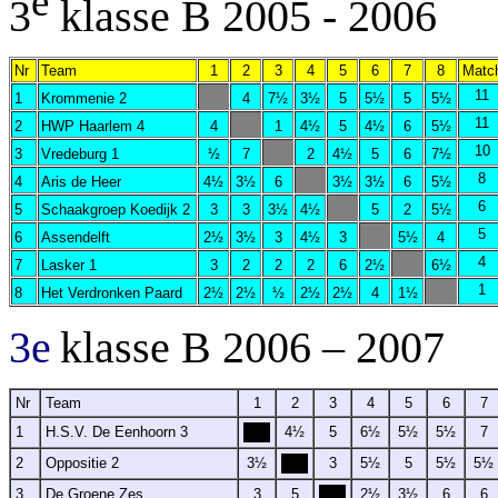
e
3
klasse B 2005 - 2006
Nr
Team
1
2
3
4
5
6
7
8
Matc
11
1
Krommenie 2
4
7½
3½
5
5½
5
5½
11
2
HWP Haarlem 4
4
1
4½
5
4½
6
5½
10
3
Vredeburg 1
½
7
2
4½
5
6
7½
8
4
Aris de Heer
4½
3½
6
3½
3½
6
5½
6
5
Schaakgroep Koedijk 2
3
3
3½
4½
5
2
5½
5
6
Assendelft
2½
3½
3
4½
3
5½
4
4
7
Lasker 1
3
2
2
2
6
2½
6½
1
8
Het Verdronken Paard
2½
2½
½
2½
2½
4
1½
3e
klasse B 2006 – 2007
Nr
Team
1
2
3
4
5
6
7
1
H.S.V. De Eenhoorn 3
4½
5
6½
5½
5½
7
2
Oppositie 2
3½
3
5½
5
5½
5½
3
De Groene Zes
3
5
2½
3½
6
6