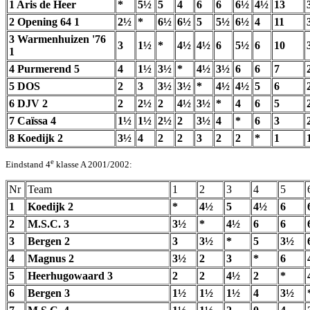
1 Aris de Heer
*
5½
5
4
6
6
6½
4½
13
2 Opening 64 1
2½
*
6½
6½
5
5½
6½
4
11
3 Warmenhuizen '76
3
1½
*
4½
4½
6
5½
6
10
1
4 Purmerend 5
4
1½
3½
*
4½
3½
6
6
7
5 DOS
2
3
3½
3½
*
4½
4½
5
6
6 DJV 2
2
2½
2
4½
3½
*
4
6
5
7 Caïssa 4
1½
1½
2½
2
3½
4
*
6
3
8 Koedijk 2
3½
4
2
2
3
2
2
*
1
e
Eindstand 4
klasse A 2001/2002:
Nr
Team
1
2
3
4
5
1
Koedijk 2
*
4½
5
4½
6
2
M.S.C. 3
3½
*
4½
6
6
3
Bergen 2
3
3½
*
5
3½
4
Magnus 2
3½
2
3
*
6
5
Heerhugowaard 3
2
2
4½
2
*
6
Bergen 3
1½
1½
1½
4
3½