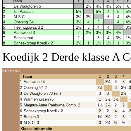
Team
1
2
3
4
5
6
1
De Waagtoren 5
2½
4½
4½
5½
6
2
En Passant
5½
5½
4
5
5½
3
M.S.C.
3½
2½
5
4
4½
4
Opening '64
3½
4
3
4
4½
5
Heerhugowaard 2
2½
3
4
4
3½
6
Aartswoud 3
2
2½
3½
3½
4½
7
Schaakmat
2
3
4
3½
1½
8
Schaakgroep Koedijk 2
2½
1
1½
1½
1
3½
Koedijk 2 Derde klasse A 
Kruistabel
Team
1
2
3
4
1
Aartswoud 4
3½
3
5
2
Opening '64 2
2½
3
3½
3
De Waagtoren 7J (vr!)
3
3
2½
4
Warmenhuizen'76
1
2½
3½
5
Magnus-Anna Paulowna Comb. 2
1½
2½
2
2
6
Schaakgroep Koedijk 2
2
2
4
4
7
Bergen 3
1½
3½
2
3
8
M.S.C. 3
0
2½
½
½
Klasse informatie