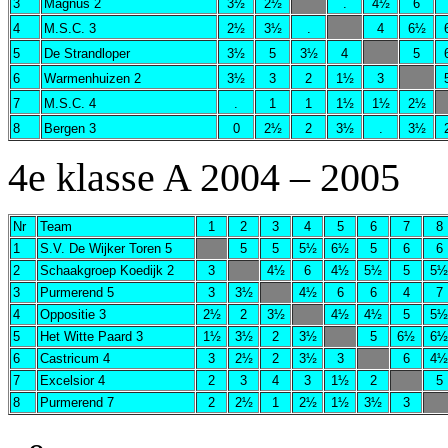
3
Magnus 2
3½
2½
.
4½
6
4
M.S.C. 3
2½
3½
.
4
6½
5
De Strandloper
3½
5
3½
4
5
6
Warmenhuizen 2
3½
3
2
1½
3
7
M.S.C. 4
.
1
1
1½
1½
2½
8
Bergen 3
0
2½
2
3½
.
3½
4e klasse A 2004 – 2005
Nr
Team
1
2
3
4
5
6
7
8
1
S.V. De Wijker Toren 5
5
5
5½
6½
5
6
6
2
Schaakgroep Koedijk 2
3
4½
6
4½
5½
5
5½
3
Purmerend 5
3
3½
4½
6
6
4
7
4
Oppositie 3
2½
2
3½
4½
4½
5
5½
5
Het Witte Paard 3
1½
3½
2
3½
5
6½
6½
6
Castricum 4
3
2½
2
3½
3
6
4½
7
Excelsior 4
2
3
4
3
1½
2
5
8
Purmerend 7
2
2½
1
2½
1½
3½
3