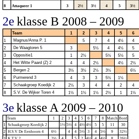
8
Attaqueer 1
3
2½
3½
4
5
3½
2e
klasse B 2008 – 2009
Team
1
2
3
4
5
6
Magnus/Anna P. 1
1
5
7
4
4½
4
De Waagtoren 5
2
3
5½
4
4½
5
Oppositie1
3
1
2½
5½
5½
5
Het Witte Paard (Z) 2
4
4
4
2½
4½
2½
Bergen 2
5
3½
3½
2½
3½
6½
Purmerend 3
6
4
3
3
5½
1½
Schaakgroep Koedijk 2
7
2½
3
4
4
2
4
S.V. De Wijker Toren 4
8
1½
1½
1½
2½
1
1½
klasse A 2009 – 2010
3e
Team
1
2
3
4
5
6
7
8
Match
Bord
1
Schaakgroep Koedijk 2
1½
5½
4
4½
4½
5
5
11
30
2
H.S.V. De Eenhoorn 4
6½
4
4
5½
3
4
5½
9
32½
3
K.T.V. 2
2½
4
5
2
4½
4
4½
8
26½