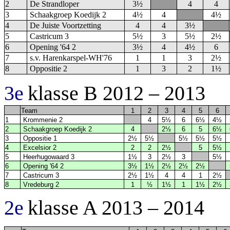
2
De Strandloper
3½
4
4
3
Schaakgroep Koedijk 2
4½
4
4½
4
De Juiste Voortzetting
4
4
3½
5
Castricum 3
5½
3
5½
2½
6
Opening '64 2
3½
4
4½
6
7
s.v. Harenkarspel-WH'76
1
1
3
2½
8
Oppositie 2
1
3
2
1½
3e
klasse B 2012 – 2013
Team
1
2
3
4
5
6
1
Krommenie 2
4
5½
6
6½
4½
2
Schaakgroep Koedijk 2
4
2½
6
5
6½
3
Oppositie 1
2½
5½
5½
5½
5½
4
Excelsior 2
2
2
2½
5
5½
5
Heerhugowaard 3
1½
3
2½
3
5½
6
Opening '64 2
3½
1½
2½
2½
2½
7
Castricum 3
2½
1½
4
4
1
2½
8
Vredeburg 2
1
½
1½
1
1½
2½
2e
klasse A 2013 – 2014