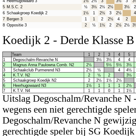
4
Heerhugowaard 3
1½
2½
3
3½
3
3
5
M.S.C. 2
½
3½
2½
2½
3½
2
6
Schaakgroep Koedijk 2
1½
1
2½
3
2½
4
7
Bergen 3
1
1
2
2½
4
2
8
Oppositie 3
2
½
1½
2
2½
2½
3
Koedijk 2 - Derde Klasse 
Team
1
2
3
4
5
1
Degoschalm-Revanche N
3½
3½
4
4
2
Magnus Anna Paulowna Comb. N2
2½
5½
5½
3½
3
Schaakclub Purmerend N3
2½
½
4
4½
4
K.T.V. N2
2
½
2
3½
5
Schaakgroep Koedijk N2
2
2½
1½
2½
6
Heerhugowaard N3
1½
1
1
1
2½
7
K.T.V. N4
1
1
0
1
1½
Uitslag Degoschalm/Revanche N -
wegens een niet gerechtigde spel
Degoschalm/Revanche N gewijzigd
gerechtigde speler bij SG Koedij